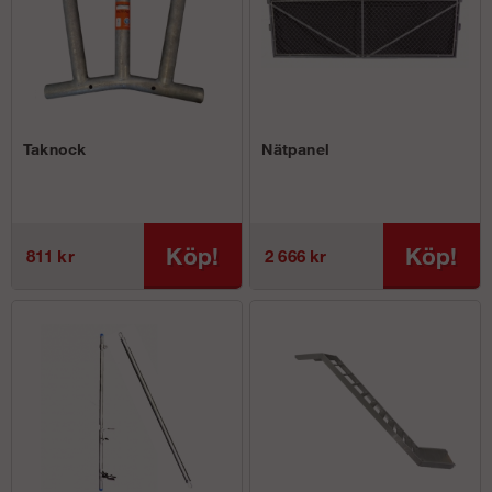
Taknock
Nätpanel
Köp!
Köp!
811 kr
2 666 kr