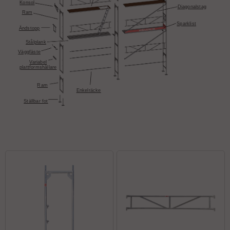
Konsol
Diagonalstag
Ram
Sparklist
Ändstopp
Stålplank
Väggfäste
Variabel
plattformshållare
Ram
Enkelräcke
Ställbar fot