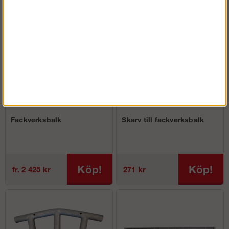
Fackverksbalk
Skarv till fackverksbalk
Köp!
Köp!
fr. 2 425 kr
271 kr