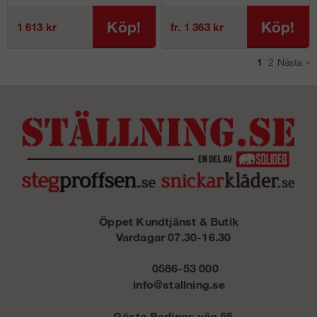
Köp!
Köp!
1 613 kr
fr. 1 363 kr
1
2
Nästa
»
Öppet Kundtjänst & Butik
Vardagar 07.30-16.30
0586-53 000
info@stallning.se
Gösta Berlings väg 55