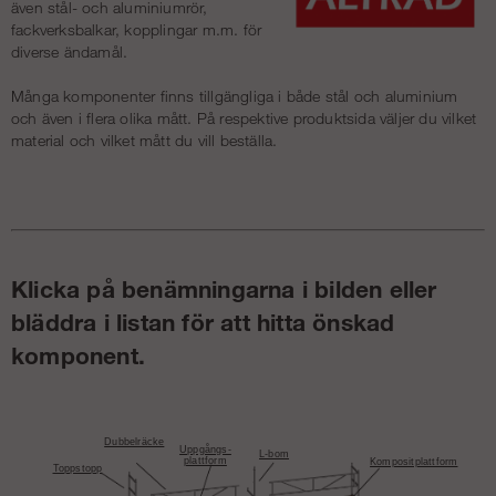
även stål- och aluminiumrör,
fackverksbalkar, kopplingar m.m. för
diverse ändamål.
Många komponenter finns tillgängliga i både stål och aluminium
och även i flera olika mått. På respektive produktsida väljer du vilket
material och vilket mått du vill beställa.
Klicka på benämningarna i bilden eller
bläddra i listan för att hitta önskad
komponent.
Dubbelräcke
Uppgångs-
L-bom
plattform
Kompositplattform
Toppstopp