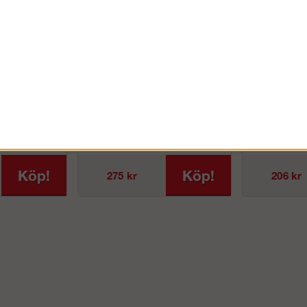
PRIVAT INKL. MOMS
FÖRETAG EXKL. MOMS
r i plast
Hake i plast mot
Karbinha
hängränna
llskyddsräcken:
Reservdel för RSS fallskyddsräcken:
Skruvkarbin ha
st(svart)
Hake i plast mot hängränna
aluminium.Klas
Köp!
Köp!
275 kr
206 kr