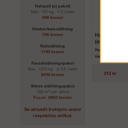
Halvpall (ej paket)
Max. 150 kg
<
2 meter
595 kronor
Hantverkarsställning
Hake för stötto
795 kronor
(svart)
Rullställning
Reservdel för RSS fa
1795 kronor
Hake för stöttor i pla
Fasadställningspaket
Max. 1200 kg
≤
3,6 meter
213 kr
2450 kronor
Större ställningspaket
182 m² och större
Fr.o.m. 2950 kronor
Se aktuellt fraktpris under
respektive artikel.