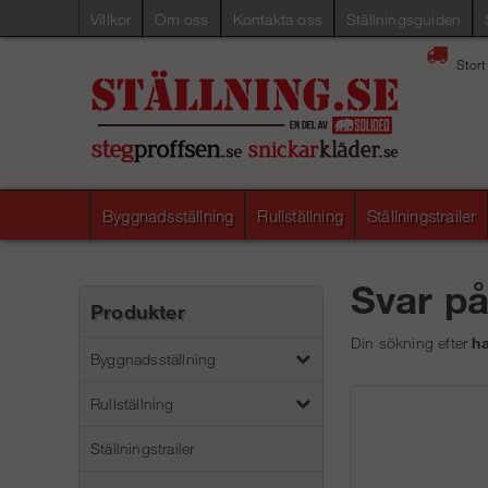
Villkor
Om oss
Kontakta oss
Ställningsguiden
Stort
Byggnadsställning
Rullställning
Ställningstrailer
Svar p
Produkter
Din sökning efter
ha
Byggnadsställning
Rullställning
Ställningstrailer