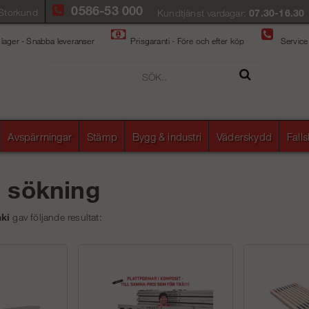
0586-53 000
Storkund
Kundtjänst vardagar:
07.30-16.30
 lager - Snabba leveranser
Prisgaranti - Före och efter köp
Service
Avspärrningar
Stämp
Bygg & industri
Väderskydd
Fall
å sökning
ki
gav följande resultat: