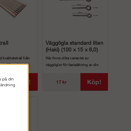
rall
Väggögla standard liten
(Haki) (100 x 15 x 8,0)
 kvalitetstrall från
Här finns olika varianter av
and. SP godkända i
väggöglor för fastsättning av din
byggst...
s på din
Köp!
Köp!
r
17 kr
nvändning