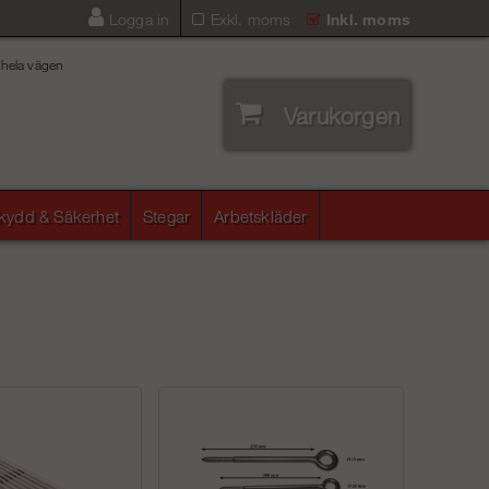
Logga in
Exkl. moms
Inkl. moms
 hela vägen
Varukorgen
skydd & Säkerhet
Stegar
Arbetskläder