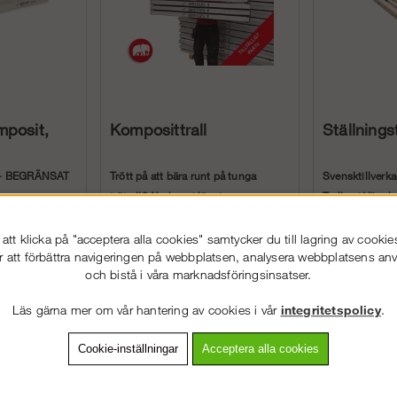
mposit,
Komposittrall
Ställningst
 - BEGRÄNSAT
Trött på att bära runt på tunga
Svensktillverkad
trätrall? Nu har vi lösningen
Trallen i Värml
kommit...
lasklass 6 t...
m som är
tt klicka på "acceptera alla cookies" samtycker du till lagring av cookie
736 kr
Köp!
Köp!
fr. 486 k
r att förbättra navigeringen på webbplatsen, analysera webbplatsens a
(1 231 kr)
och bistå i våra marknadsföringsinsatser.
Läs gärna mer om vår hantering av cookies i vår
integritetspolicy
.
VÄLKOMMEN TILL
STÄLLNING.SE
VÄNLIGEN VÄLJ PRIVAT ELLER FÖRETAG NEDAN.
Cookie-inställningar
Acceptera alla cookies