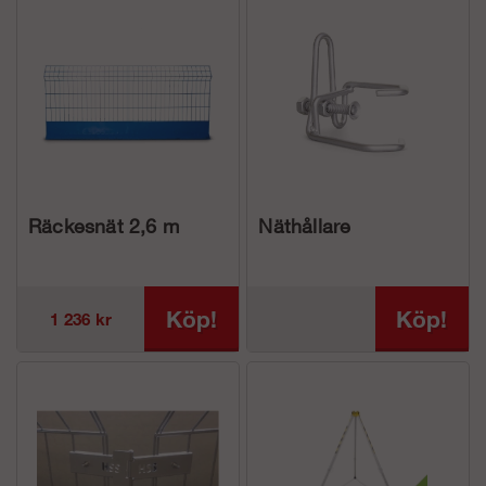
Räckesnät 2,6 m
Näthållare
Köp!
Köp!
1 236 kr