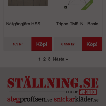
Nätgångjärn HSS
Tripod TM9-N - Basic
Köp!
Köp!
169 kr
6 556 kr
1
2
3
Nästa
»