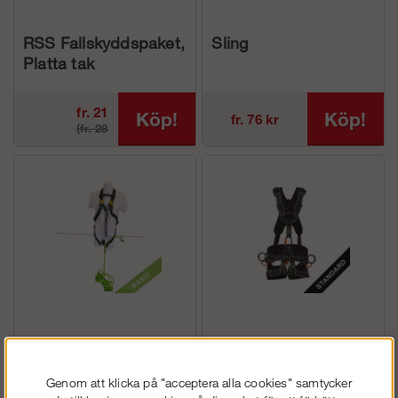
RSS Fallskyddspaket,
Sling
Platta tak
fr. 21
Köp!
Köp!
fr. 76 kr
(fr. 28
469 kr
625 kr)
Fallskyddspaket Tak,
Vadderad
Basic
fallskyddssele FLY'IN
Genom att klicka på "acceptera alla cookies" samtycker
3