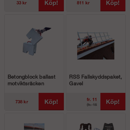
Köp!
Köp!
33 kr
811 kr
Betongblock ballast
RSS Fallskyddspaket,
motviktsräcken
Gavel
fr. 11
Köp!
Köp!
738 kr
(fr. 15
616 kr
488 kr)