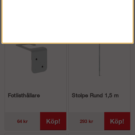
Köp!
Köp!
140 kr
228 kr
Fotlisthållare
Stolpe Rund 1,5 m
Köp!
Köp!
64 kr
293 kr