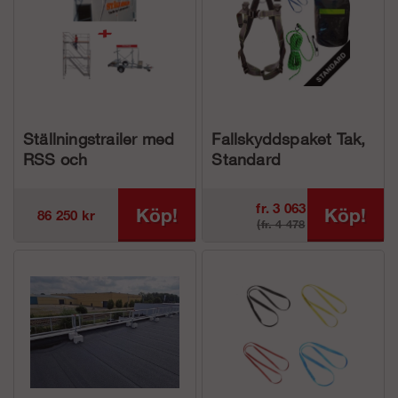
Ställningstrailer med
Fallskyddspaket Tak,
RSS och
Standard
byggställning med
trapptorn
fr. 3 063
Köp!
Köp!
86 250 kr
(fr. 4 478
kr
kr)