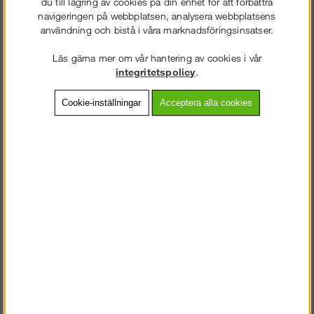
du till lagring av cookies på din enhet för att förbättra
1 494 kr
Köp!
Köp!
navigeringen på webbplatsen, analysera webbplatsens
4 123 kr
(1 856 kr)
användning och bistå i våra marknadsföringsinsatser.
Läs gärna mer om vår hantering av cookies i vår
integritetspolicy
.
Cookie-inställningar
Acceptera alla cookies
Ankarpunkt för TRP
Horisontalstag för
och sandwichpaneler
diagonalstagsfack
Köp!
Köp!
2 288 kr
849 kr