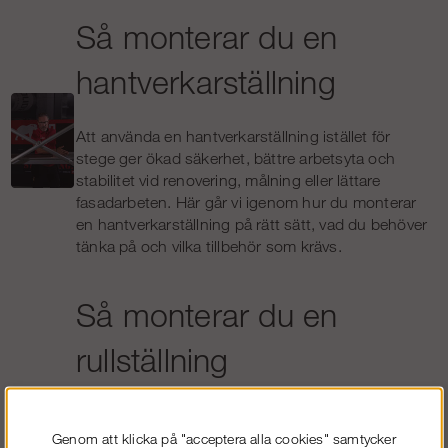
Så monterar du en
hantverkarställning
Att använda en hantverkarställning istället för
stege ger ökad säkerhet, bättre arbetsyta och
stabilitet vid renovering, målning eller lättare
fasadarbeten. Här går vi igenom hur du monterar
en hantverkarställning på rätt sätt, vad du behöver
tänka på och vilka tillbehör som krävs.
Så monterar du en
rullställning
Rullställningar används flitigt inom bygg,
fastighetsskötsel och installationsarbeten tack
Genom att klicka på "acceptera alla cookies" samtycker