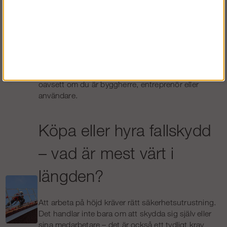
Att arbeta på en byggställning innebär ofta att
man befinner sig på flera meters höjd, med verktyg
och material i rörelse omkring sig. Det gör
säkerheten till en avgörande del av arbetsmiljön.
H
är har vi samlat de viktigaste sakerna du behöver
veta för att arbeta säkert på en byggställning,
oavsett om du är byggherre, entreprenör eller
användare.
Köpa eller hyra fallskydd
– vad är mest värt i
längden?
Att arbeta på höjd kräver rätt säkerhetsutrustning.
Det handlar inte bara om att skydda sig själv eller
sina medarbetare – det är också ett tydligt krav