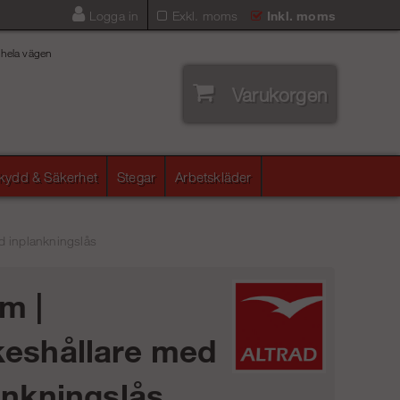
Logga in
Exkl. moms
Inkl. moms
 hela vägen
Varukorgen
skydd & Säkerhet
Stegar
Arbetskläder
d inplankningslås
m |
eshållare med
ankningslås