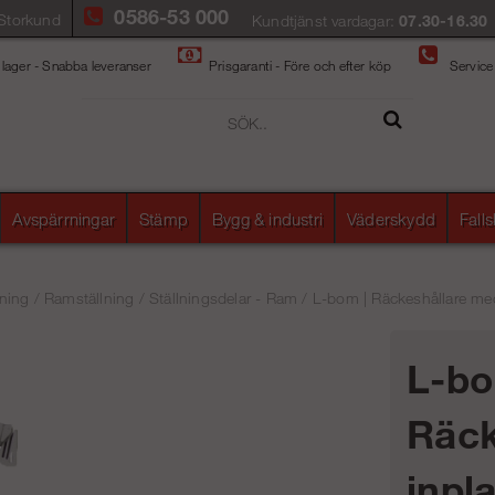
0586-53 000
Storkund
Kundtjänst vardagar:
07.30-16.30
 lager - Snabba leveranser
Prisgaranti - Före och efter köp
Service
Avspärrningar
Stämp
Bygg & industri
Väderskydd
Fall
ning
/
Ramställning
/
Ställningsdelar - Ram
/
L-bom | Räckeshållare me
L-bo
Räck
inpl