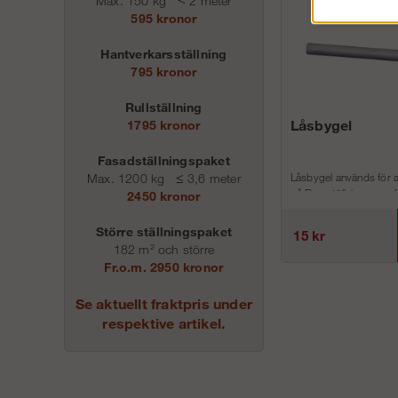
Max. 150 kg
<
2 meter
595 kronor
Hantverkarsställning
795 kronor
Rullställning
Låsbygel
1795 kronor
Fasadställningspaket
Låsbygel används för a
Max. 1200 kg
≤
3,6 meter
på Ramställning respekt
2450 kronor
Större ställningspaket
15 kr
182 m² och större
Fr.o.m. 2950 kronor
Se aktuellt fraktpris under
respektive artikel.