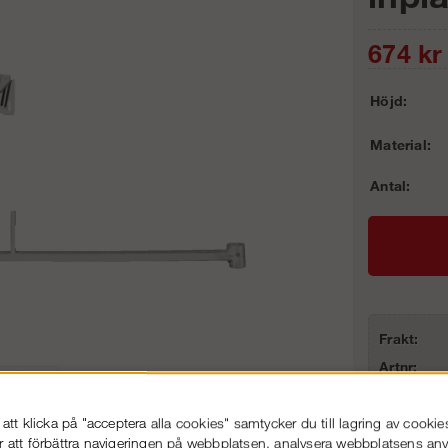
674
kr
Höjd:
Material:
Antal:
Frakt:
Artnr:
tt klicka på "acceptera alla cookies" samtycker du till lagring av cookie
r att förbättra navigeringen på webbplatsen, analysera webbplatsens a