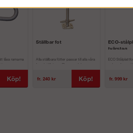
Ställbar fot
ECO-stålp
tvärstag
tt låsa ramarna
Alla ställbara fötter passar till alla våra
ECO Stålplattfo
ive s...
fasadställningar (Ram, modul- oc...
och perforerad 
Stålplattform har
Köp!
Köp!
fr. 240 kr
fr. 999 kr