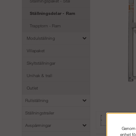
Ställningspaket - Stål
Ställningsdelar - Ram
Trapptorn - Ram
Modulställning
Villapaket
Skyltställningar
Unihak & trall
Outlet
Rullställning
Ställningstrailer
Avspärrningar
Genom a
enhet fö