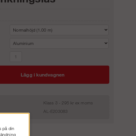
Lägg i kundvagnen
Klass 3 - 295 kr ex moms
AL-E203083
s på din
nvändning