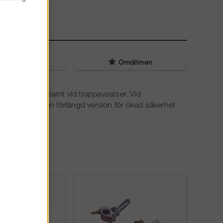
liga frågor
Omdömen
in ställning samt vid trappavsatser. Vid
Finns också en förlängd version för ökad säkerhet