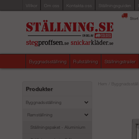
Villkor
Om oss
Kontakta oss
Ställningsguiden
Stort
Byggnadsställning
Rullställning
Ställningstrailer
Hem
/
Byggnadsställ
Produkter
Byggnadsställning
Ramställning
Ställningspaket - Aluminium