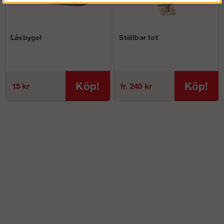
Låsbygel
Ställbar fot
Köp!
Köp!
15 kr
fr. 240 kr