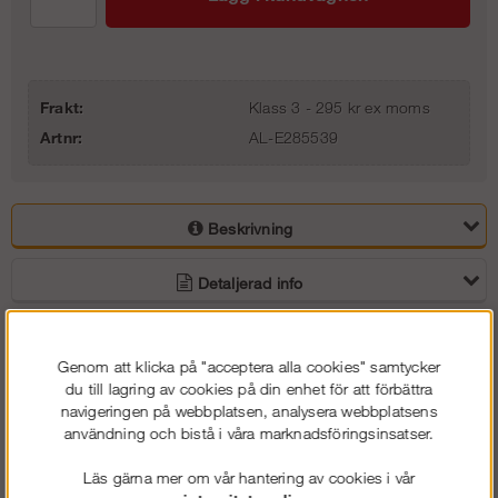
Frakt:
Klass 3 - 295 kr ex moms
Artnr:
AL-E285539
Beskrivning
Detaljerad info
Vanliga frågor
Genom att klicka på "acceptera alla cookies" samtycker
du till lagring av cookies på din enhet för att förbättra
Omdömen
navigeringen på webbplatsen, analysera webbplatsens
användning och bistå i våra marknadsföringsinsatser.
Konsoler anväds t.ex. till att bredda ställningen in mot
Läs gärna mer om vår hantering av cookies i vår
fasaden då utskjutande takfot gör att avsåndet mellan