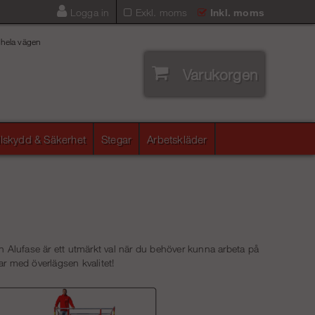
Logga in
Exkl. moms
Inkl. moms
 hela vägen
Varukorgen
llskydd & Säkerhet
Stegar
Arbetskläder
 från Alufase är ett utmärkt val när du behöver kunna arbeta på
ar med överlägsen kvalitet!