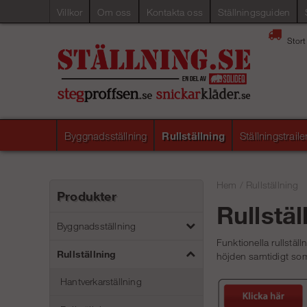
Villkor
Om oss
Kontakta oss
Ställningsguiden
Stort
Byggnadsställning
Rullställning
Ställningstraile
Hem
/
Rullställning
Produkter
Rullstäl
Byggnadsställning
Funktionella rullställ
Rullställning
höjden samtidigt som 
Hantverkarställning