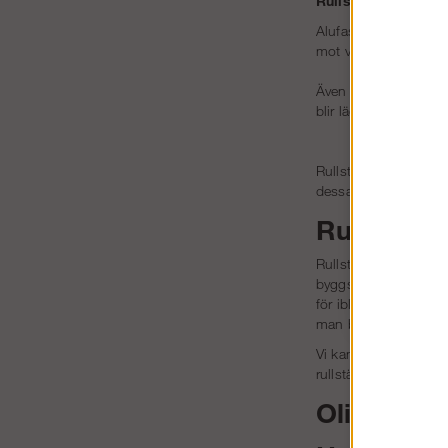
Rullställning från 
Alufase
är en av mark
mot vanliga svetsade r
Även om rullställning
blir lägre jämfört med
Rullställningar kan anv
dessa fall ska fasads
Rullställn
Rullställningar ger fl
byggställningen. Därfö
för ibland behöver ma
man behöver en störr
Vi kan också hjälpa 
rullställningar.
Olika sort