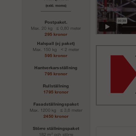
(exkl. moms)
Postpaket.
Max. 20 kg
≤
0,80 meter
295 kronor
Halvpall (ej paket)
Max. 150 kg
<
2 meter
595 kronor
Hantverkarsställning
795 kronor
Rullställning
1795 kronor
Fasadställningspaket
Max. 1200 kg
≤
3,6 meter
2450 kronor
Större ställningspaket
182 m² och större