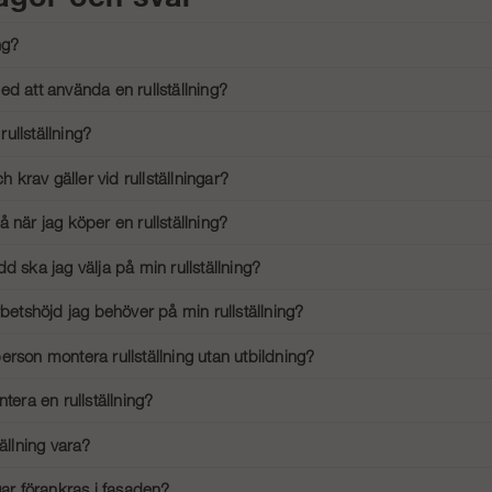
ng?
mobil byggställning som används vid bygg- och renoveringsarbeten. Den är utrus
ed att använda en rullställning?
nda en rullställning inkluderar ökad rörlighet, enkel montering, och flexibilitet
ullställning?
nomhus och utomhus.
ällning, börja med att montera basen och hjulen. Fäst sedan ramsektionerna och 
ch krav gäller vid rullställningar?
r den. Följ tillverkarens instruktioner noggrant.
ts föreskrifter måste rullställningar vara korrekt monterade och användas enligt
 när jag köper en rullställning?
erheten.
llning, tänk på höjd, bredd, och viktkapacitet. Kontrollera att ställningen är e
d ska jag välja på min rullställning?
ller säkerhetskraven.
beror på arbetsuppgifterna och arbetsplatsen. För inomhusbruk kan en smalare
rbetshöjd jag behöver på min rullställning?
husbruk och större projekt.
arbetshöjd, överväg höjden på den högsta punkt du behöver nå och lägg till di
erson montera rullställning utan utbildning?
ekt.
n du montera en rullställning utan formell utbildning, men det är starkt rekomm
ntera en rullställning?
oggrant för att säkerställa säkerheten.
ar är designade för enkel montering. Med tydliga instruktioner och utan verkt
tällning vara?
ala höjd beror på modell och tillverkarens specifikationer, men för säkert a
gar förankras i fasaden?