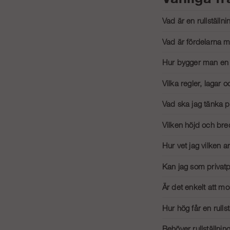
Vad är en rullställni
En rullställning är en 
Vad är fördelarna m
arbetsplatsen.
Fördelarna med att anvä
Hur bygger man en r
kan användas både i
För att bygga en rullst
Vilka regler, lagar o
stabil innan du använde
Enligt Arbetsmiljöverke
Vad ska jag tänka på
för att säkerställa säk
När du köper en rullstä
Vilken höjd och bred
även till att den uppfy
Val av höjd och bredd 
Hur vet jag vilken a
passar bättre för utom
För att bestämma rätt 
Kan jag som privatp
flexibilitet för olika proj
Ja, som privatperson ka
Är det enkelt att mo
säkerhetsföreskrifter n
Ja, våra rullställning
Hur hög får en rulls
igång med arbetet.
Rullställningens maxim
Behöver rullställnin