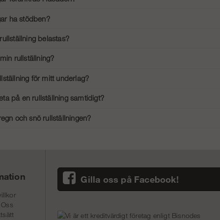
ch Arbetsmiljöverket.
höver vanligtvis inte förankras i fasaden om de används på en plan och stabil 
ngar ha stödben?
rhållanden för extra stabilitet.
as starkt, särskilt för högre rullställningar, för att säkerställa extra stabili
ullställning belastas?
för en rullställning varierar beroende på modell, men de flesta rullställningar k
min rullställning?
ioner för exakt kapacitet.
rullställning, rengör den regelbundet för att avlägsna smuts och damm. Kontrol
ullställning för mitt underlag?
mörj rörliga delar och byt ut slitna eller skadade komponenter omedelbart.
med hjul som är anpassade för det specifika underlaget du ska arbeta på. För h
a på en rullställning samtidigt?
törre och mer robusta hjul för bättre stabilitet.
ällningar designade för att en person ska arbeta säkert på plattformen åt gången.
regn och snö rullställningen?
er den rekommenderade belastningen.
 påverka rullställningens stabilitet och säkerhet. Vid starka vindar bör du un
vänd halkskydd och avbryt arbetet om förhållandena blir för osäkra.
mation
Gilla oss på Facebook!
illkor
 Oss
tsätt