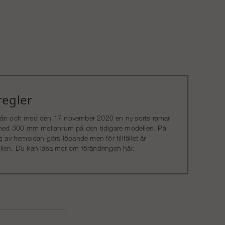
regler
s från och med den 17 november 2020 en ny sorts ramar
e med 300 mm mellanrum på den tidigare modellen. På
v hemsidan görs löpande men för tillfället är
llen. Du kan läsa mer om förändringen
här
.