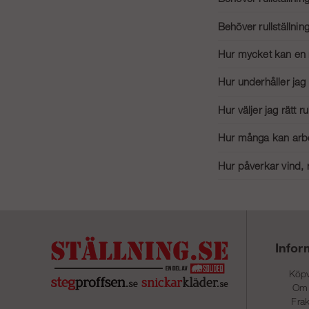
anges av tillverkaren o
Nej, rullställningar be
Behöver rullställni
höjder eller i blåsiga fö
Ja, stödben rekommender
Hur mycket kan en r
Belastningskapaciteten 
Hur underhåller jag 
tillverkarens specifikat
För att underhålla din 
Hur väljer jag rätt r
allt är i gott skick. S
Välj en rullställning 
Hur många kan arbet
ojämna ytor kan kräva s
Generellt sett är rullst
Hur påverkar vind, 
att du inte överskrid
Vind, regn och snö kan
plattformen hal, så an
Infor
Köpv
Om
Frak