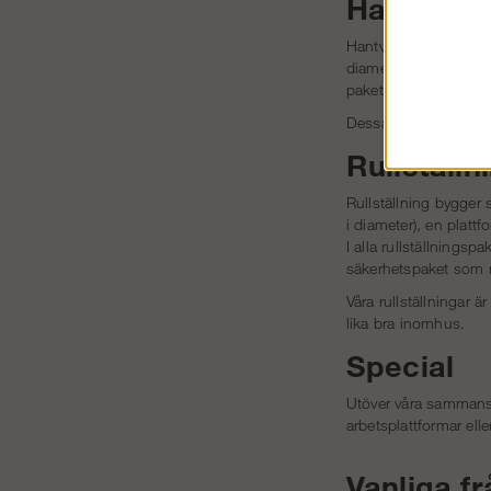
Hantverka
Hantverkarställningar
diameter), en plattfo
paket kan man köpa ti
Dessa är i sitt grun
Rullställn
Rullställning bygger
i diameter), en platt
I alla rullställningsp
säkerhetspaket som m
Våra rullställningar 
lika bra inomhus.
Special
Utöver våra sammanstä
arbetsplattformar ell
Vanliga f