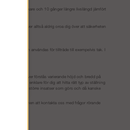
 Tre gånger starkare och 10 gånger längre livslängd jämfört
ilitet. Du behöver alltså aldrig oroa dig över att säkerheten
ställning.
ällningen inte kan användas för tillträde till exempelvis tak. I
t. Olika projekt kräver förstås varierande höjd och bredd på
r. Det gör det enklare för dig att hitta rätt typ av ställning
 och ibland är det större insatser som görs och då kanske
nelen på huset.
är alltid välkommen att kontakta oss med frågor rörande