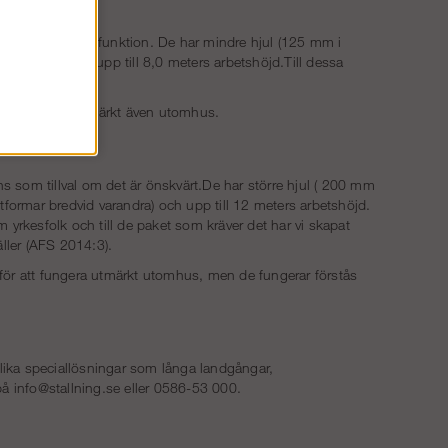
r på en dragspelsfunktion. De har mindre hjul (125 mm i
rm i bredd och upp till 8,0 meters arbetshöjd.Till dessa
cm.
 fungerar de utmärkt även utomhus.
 som tillval om det är önskvärt.De har större hjul ( 200 mm
tformar bredvid varandra) och upp till 12 meters arbetshöjd.
om yrkesfolk och till de paket som kräver det har vi skapat
ller (AFS 2014:3).
n för att fungera utmärkt utomhus, men de fungerar förstås
olika speciallösningar som långa landgångar,
 på info@stallning.se eller 0586-53 000.