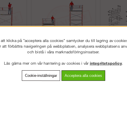
tt klicka på "acceptera alla cookies" samtycker du till lagring av cookie
r att förbättra navigeringen på webbplatsen, analysera webbplatsens a
och bistå i våra marknadsföringsinsatser.
tällning
Rullställning
Ställ
Läs gärna mer om vår hantering av cookies i vår
integritetspolicy
.
Cookie-inställningar
Acceptera alla cookies
ed en rullställning
rdelen med att använda en rullställning är dess flexibilitet. En rullställn
ttar arbetet och som gör att du på ett enkelt sätt kan nå svåråtkomliga
tivt när du snabbt, enkelt och säkert kan flytta på och justera ställningen 
lexibilitet. Hjulen på rullställningen går givetvis att låsa, så att arbetet k
 rullställning är att de är relativt lätta jämfört med andra byggställning