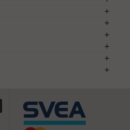
yta. Dock kan förankring vara nödvändig vid arbete på större
tet och säkerhet under användning.
an hantera belastningar upp till 200-300 kg. Kontrollera alltid
lera skruvar, muttrar och låsmekanismer för att säkerställa att
årda och jämna ytor fungerar standardhjul bra, medan grova eller
 Kontrollera alltid tillverkarens specifikationer för att säkerställa
dvika att använda rullställningen. Regn och snö kan göra