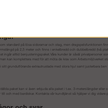
rställningar
kallar vi de mindre varianterna av rullställning vars grundsektion bygge
rmslängd på 2,0 meter och i våra färdiga paket byggs den med en plattfo
ll benjusteringspaket till hjulen för att få ställbarhet på dessa med 40 
dutförande tänkta att användas inomhus men med några små justeringar
ingar
 som standard på lösa sidoramar och stag, men dragspelsfunktionen finns
formslängd på 2,5 meter och finns i enkelbredd och dubbelbredd (två plat
aket ingår alltid benjusteringspaket.Våra kunder är såväl privatpersoner s
an kan komplettera med för att möta de krav som Arbetsmiljöverket stä
är i sitt grundutförande extrautrustade med stora hjul samt justerbara be
llda paket kan vi även erbjuda alla paket i t.ex. 3-meterslängder eller 
er till och med bardiskar. Kontakta vår kundtjänst så hjälper vi dig vidare
rågor och svar