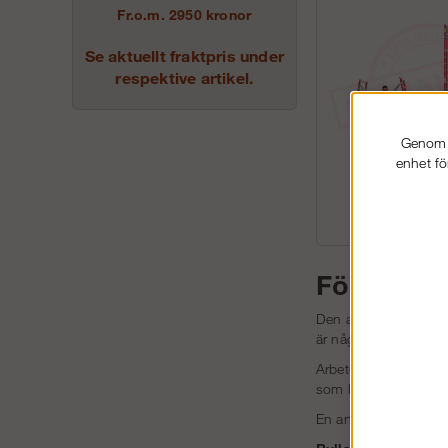
Fr.o.m. 2950 kronor
Se aktuellt fraktpris under
respektive artikel.
Genom a
enhet fö
Hantverkars
Fördelar m
Den absolut största fö
är något som underlä
Arbetet blir mer effek
som kräver extra stor f
En annan fördel med en