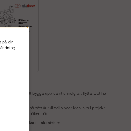
s på din
nvändning
ningsdelar
ing är både lätt att bygga upp samt smidig att flytta. Det här
 områden.
efter behov. På så sätt är rullställningar idealiska i projekt
an utföras på ett säkert sätt.
ar då de är tillverkade i aluminium.