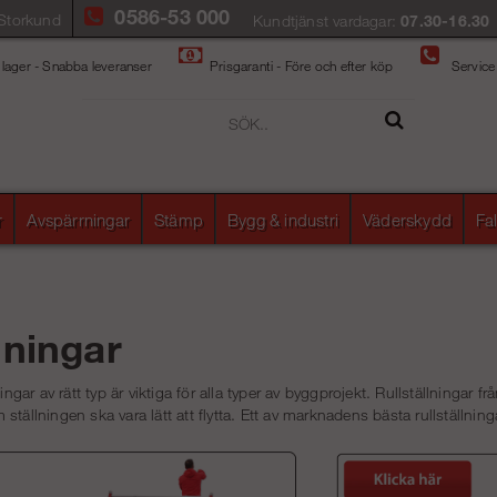
0586-53 000
Storkund
Kundtjänst vardagar:
07.30-16.30
 lager - Snabba leveranser
Prisgaranti - Före och efter köp
Service
r
Avspärrningar
Stämp
Bygg & industri
Väderskydd
Fa
lningar
ningar av rätt typ är viktiga för alla typer av byggprojekt. Rullställningar
ställningen ska vara lätt att flytta. Ett av marknadens bästa rullställning