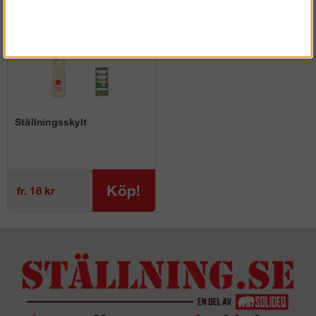
Ställningsskylt
Köp!
fr. 18 kr