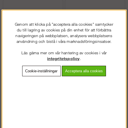
Genom att klicka på "acceptera alla cookies" samtycker
du till lagring av cookies på din enhet för att förbättra
navigeringen på webbplatsen, analysera webbplatsens
användning och bistå i våra marknadsföringsinsatser.
Läs gärna mer om vår hantering av cookies i vår
integritetspolicy
.
Dubbelräcke
Stödben
Cookie-inställningar
Acceptera alla cookies
Köp!
Köp!
fr. 1 488 kr
fr. 1 863 kr