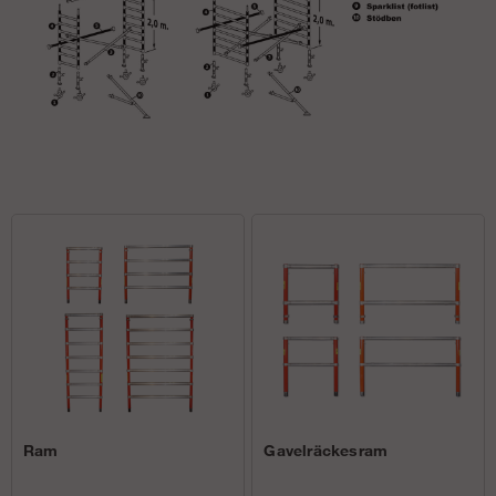
Ram
Gavelräckesram