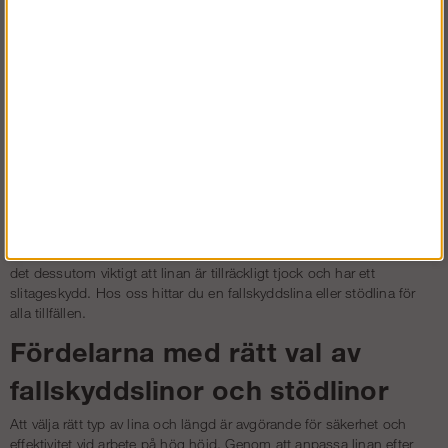
längd
I vårt utbud har vi säkerhetslinor i flera olika längder. Det är viktigt att
välja en förankringslina som är i rätt längd och för rätt typ av arbete.
Våra förankringslinor, kopplingslinor och fallskyddslinor kommer i
längder från två meter upp till 20 meter.
De långa linorna passar perfekt att använda där du behöver förflytta
dig på längre avstånd utan att för den delen tumma på säkerheten.
Arbetar du exempelvis på stegar, master, träd eller liknande är en
kortare justerbar kopplingslina eller y-sling med ställningskrokar ett
bättre alternativ. De är smidigare och enklare att hantera vid ett
arbete som sker på ett mindre utrymme. Sker arbetet där en
förankringslina eller stödlina blir utsatt för slitage av vassa kanter är
det dessutom viktigt att linan är tillräckligt tjock och har ett
slitageskydd. Hos oss hittar du en fallskyddslina eller stödlina för
alla tillfällen.
Fördelarna med rätt val av
fallskyddslinor och stödlinor
Att välja rätt typ av lina och längd är avgörande för säkerhet och
effektivitet vid arbete på hög höjd. Genom att anpassa linan efter