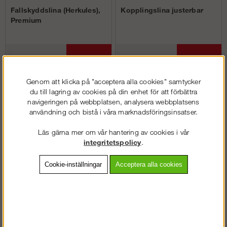
Fallskyddslina (Herkules),
Kopplingslina justerbar
Premium
Köp!
Köp!
2 488 kr
fr. 1 613 kr
Genom att klicka på "acceptera alla cookies" samtycker
du till lagring av cookies på din enhet för att förbättra
navigeringen på webbplatsen, analysera webbplatsens
användning och bistå i våra marknadsföringsinsatser.
Läs gärna mer om vår hantering av cookies i vår
integritetspolicy
.
Cookie-inställningar
Acceptera alla cookies
Enkel hajkrok, Premium
Dubbel hajkrok, Premium