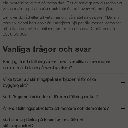
din beställning direkt på hemsidan. Det är smidigt om du redan vet
vilken ställning du behöver och inte är i behov av någon hjälp.
Behöver du råd eller vill veta mer om våra ställningspaket? Då är vi
bara en signal bort och vår kundtjänst hjälper dig mer än gärna för
att hitta den perfekta ställningen för dina behov. Du når oss på
0586-53 000.
Vanliga frågor och svar
Kan jag få ett ställningspaket med specifika dimensioner
som inte är listade på webbplatsen?
Ja, det är ofta möjligt att få ett skräddarsytt ställningspaket anpassat
Vilka typer av ställningspaket erbjuder ni för olika
efter specifika mått eller behov som inte visas i standardutbudet online.
byggprojekt?
Genom att kontakta kundtjänst direkt kan du få hjälp att ta fram ett
paket som matchar din fasadlängd, arbetshöjd och typ av projekt.
Vi erbjuder flera typer av ställningspaket beroende på projektets
Vad för garanti erbjuder ni för era ställningspaket?
omfattning och byggnadens utformning. Vanliga paket inkluderar material
för fasad- och takarbeten, gavellösningar, modulpaket för mer
De flesta ställningspaket levereras med garanti som täcker tillverkningsfel
Är era ställningspaket lätta att montera och demontera?
avancerade byggen och rullställningar för enklare målnings- eller
under en viss period, ofta mellan 1 och 10 år beroende på tillverkare och
inomhusarbeten. Varje paket är sammansatt för att passa ett särskilt
produkt. Garantin gäller förutsatt att ställningen används enligt
Ja, ställningspaketen är utformade för att vara användarvänliga och
Vad ska jag tänka på innan jag beställer ett
användningsområde.
instruktioner och inte modifieras. Detaljerad garantiinformation finns vid
innehåller allt du behöver för att montera en komplett och säker ställning.
ställningspaket?
respektive produktbeskrivning eller lämnas vid beställning.
Aluminiumställningar är särskilt lätta att hantera tack vare låg vikt. De