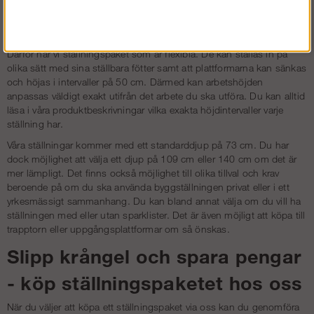
Flexibilitet i centrum
För oss är det viktigt att kunna erbjuda produkter som passar alla.
Därför har vi ställningspaket som är flexibla. De kan ställas in på
olika sätt med sina ställbara fötter samt att plattformarna kan sänkas
och höjas i intervaller på 50 cm. Därmed kan arbetshöjden
anpassas väldigt exakt utifrån det arbete du ska utföra. Du kan alltid
läsa i våra produktbeskrivningar vilka exakta höjdintervaller varje
ställning har.
Våra ställningar kommer med ett standarddjup på 73 cm. Du har
dock möjlighet att välja ett djup på 109 cm eller 140 cm om det är
mer lämpligt. Det finns också möjlighet till olika tillval och krav
beroende på om du ska använda byggställningen privat eller i ett
yrkesmässigt sammanhang. Du kan bland annat välja om du vill ha
ställningen med eller utan sparklister. Det är även möjligt att köpa till
trapptorn
eller uppgångsplattformar om så önskas.
Slipp krångel och spara pengar
- köp ställningspaketet hos oss
När du väljer att köpa ett ställningspaket via oss kan du genomföra