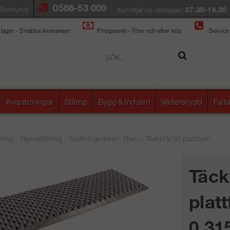
0586-53 000
Storkund
Kundtjänst vardagar:
07.30-16.30
 lager - Snabba leveranser
Prisgaranti - Före och efter köp
Service
Avspärrningar
Stämp
Bygg & industri
Väderskydd
Fall
ning
/
Ramställning
/
Ställningsdelar - Ram
/
Täckplåt till plattform
Täckp
plat
0,31