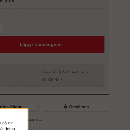
Lägg i kundvagnen
Klass 3 - 295 kr ex moms
ST-830429
liga frågor
Omdömen
tällningar med varandra.
s på din
nvändning