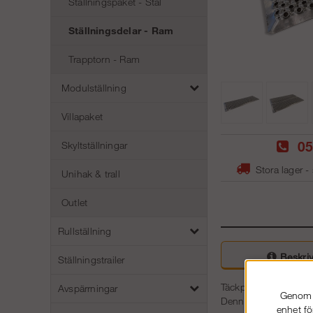
Ställningspaket - Stål
Ställningsdelar - Ram
Trapptorn - Ram
Modulställning
Villapaket
05
Skyltställningar
Stora lager -
Unihak & trall
Outlet
Rullställning
Beskriv
Ställningstrailer
Täckplåt för att täck
Avspärrningar
Genom a
Denna är anpassad ef
enhet fö