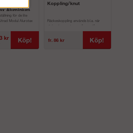
ing 182m² -
Koppling/knut
ax Aluminium
llning för de lite
Altrad Modul Alurotax
Räckeskoppling används bl.a. när
räcke ska monteras på ram då anna...
3 kr
Köp!
Köp!
fr. 86 kr
r