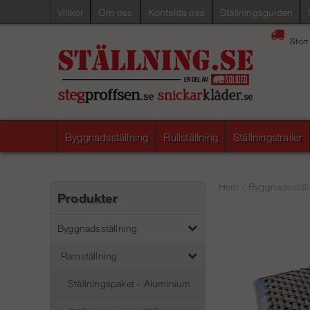
Villkor
Om oss
Kontakta oss
Ställningsguiden
Stort
Byggnadsställning
Rullställning
Ställningstrailer
Hem
/
Byggnadsställ
Produkter
Byggnadsställning
Ramställning
Ställningspaket - Aluminium