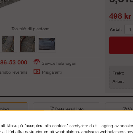
498
kr
Täckplåt till plattform
Antal:
86-53 000
Service hela vägen
 snabb leverans
Prisgaranti
Frakt:
Artnr:
ning
Detaljerad info
Van
a eventuella glipor som bl.a. kan uppkomma när man skarvar ihop flera s
tt klicka på "acceptera alla cookies" samtycker du till lagring av cookie
ter bredden på ett U-stålplank.
r att förbättra navigeringen på webbplatsen, analysera webbplatsens a