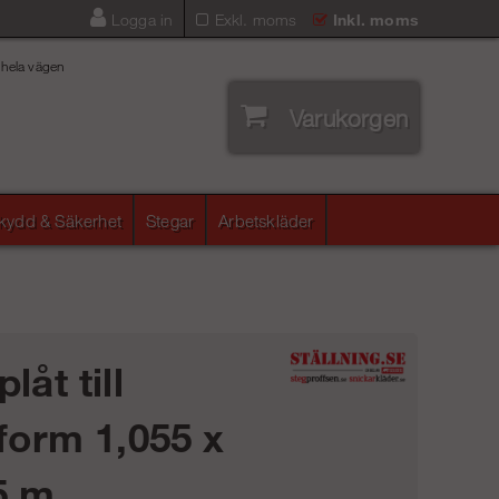
Logga in
Exkl. moms
Inkl. moms
 hela vägen
Varukorgen
skydd & Säkerhet
Stegar
Arbetskläder
låt till
tform 1,055 x
5 m