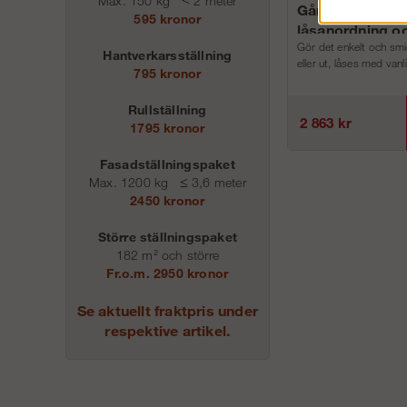
Max. 150 kg
<
2 meter
Gånggrind med
595 kronor
låsanordning oc
Gör det enkelt och smid
Hantverkarsställning
eller ut, låses med vanl
795 kronor
Rullställning
2 863 kr
1795 kronor
Fasadställningspaket
Max. 1200 kg
≤
3,6 meter
2450 kronor
Större ställningspaket
182 m² och större
Fr.o.m. 2950 kronor
Se aktuellt fraktpris under
respektive artikel.