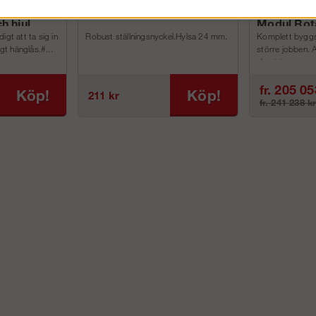
Ställningsnyckel W
Byggställn
h hjul
Modul Rot
igt att ta sig in
Robust ställningsnyckel.Hylsa 24 mm.
Komplett byggstä
igt hänglås.#...
större jobben. 
aluminium p...
fr. 205 05
Köp!
Köp!
211 kr
fr. 241 238 k