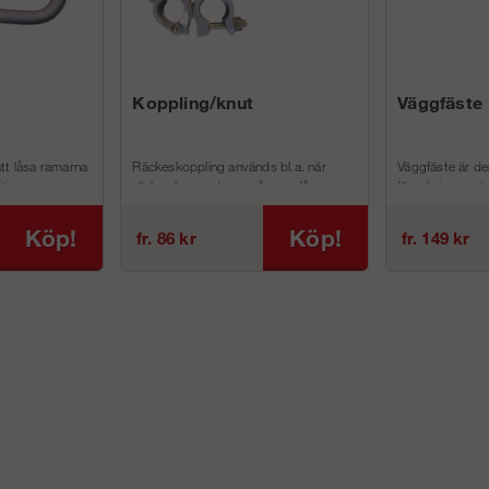
Koppling/knut
Väggfäste
tt låsa ramarna
Räckeskoppling används bl.a. när
Väggfäste är d
ive s...
räcke ska monteras på ram då anna...
förankringsmeto
Köp!
Köp!
fr. 86 kr
fr. 149 kr