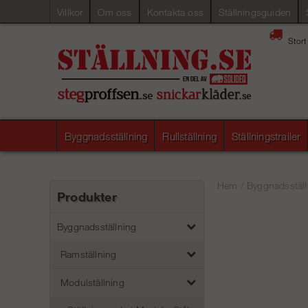
Villkor
Om oss
Kontakta oss
Ställningsguiden
Stort
Byggnadsställning
Rullställning
Ställningstrailer
Hem
/
Byggnadsställ
Produkter
Byggnadsställning
Ramställning
Modulställning