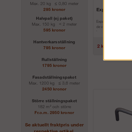
Max. 20 kg
≤
0,80 meter
Expansionsplu
295 kronor
Halvpall (ej paket)
Expansionsplugg för v
Max. 150 kg
<
2 meter
de väggöglor som man 
595 kronor
byggställningen med.
Hantverkarsställning
Art.nrBenämni...
2 kr
795 kronor
Rullställning
1795 kronor
Fasadställningspaket
Max. 1200 kg
≤
3,6 meter
2450 kronor
Större ställningspaket
182 m² och större
Fr.o.m. 2950 kronor
Se aktuellt fraktpris under
respektive artikel.