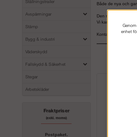
Ställningstrailer
Både de nya och gaml
Avspärrningar
Den minsta väggögla
Vi kan även ta hem a
Genom a
Stämp
enhet fö
Kontakta oss på
info
Bygg & industri
Väderskydd
Fallskydd & Säkerhet
Stegar
Arbetskläder
Fraktpriser
(exkl. moms)
Postpaket.