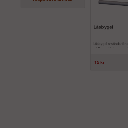
Låsbygel
Låsbygel används för a
på Ramställning respekt
15 kr