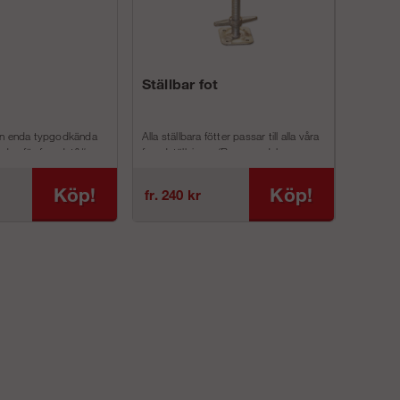
Ställbar fot
ECO-stå
tvärsta
en enda typgodkända
Alla ställbara fötter passar till alla våra
ECO Stålpla
den för fasadst&#...
fasadställningar (Ram, modul- oc...
och perfore
Stålplattfor
Köp!
Köp!
fr. 240 kr
fr. 999 k