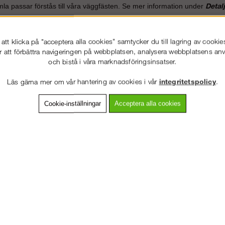
Detalj
a passar förstås till våra väggfästen. Se mer information under
n med diametern 15 mm passar till Hakis väggfästen.
ndra storlekar på väggöglor efter förfrågan.
tt klicka på "acceptera alla cookies" samtycker du till lagring av cookie
r att förbättra navigeringen på webbplatsen, analysera webbplatsens a
@stallning.se
.
och bistå i våra marknadsföringsinsatser.
Läs gärna mer om vår hantering av cookies i vår
integritetspolicy
.
Tillbehör
Cookie-inställningar
Acceptera alla cookies
VÄLKOMMEN TILL
STÄLLNING.SE
VÄNLIGEN VÄLJ PRIVAT ELLER FÖRETAG NEDAN.
PRIVAT INKL. MOMS
FÖRETAG EXKL. MOMS