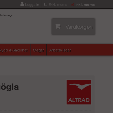
Logga in
Exkl. moms
Inkl. moms
 hela vägen
Varukorgen
skydd & Säkerhet
Stegar
Arbetskläder
ögla