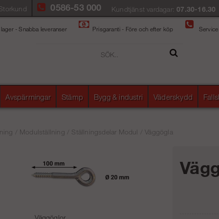
0586-53 000
Storkund
Kundtjänst vardagar:
07.30-16.30
 lager - Snabba leveranser
Prisgaranti - Före och efter köp
Service
Avspärrningar
Stämp
Bygg & industri
Väderskydd
Fall
ning
/
Modulställning
/
Ställningsdelar Modul
/
Väggögla
Vägg
Väggöglor