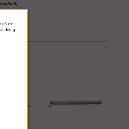
erad info.
s på din
nvändning