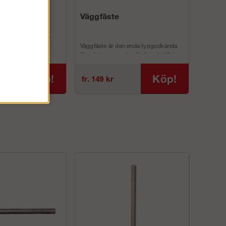
rktyg
Väggfäste
 underlätta montage
 av ögleskruv
Väggfäste är den enda typgodkända
förankringsmetoden för fasadställning.
om vi numera använ...
Fästes i vägg med vägg&...
Köp!
Köp!
fr. 149 kr