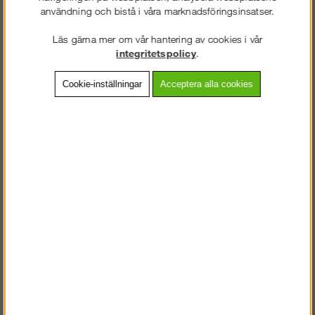
användning och bistå i våra marknadsföringsinsatser.
Läs gärna mer om vår hantering av cookies i vår
integritetspolicy
.
Cookie-inställningar
Acceptera alla cookies
Ankarpunkt, Roofac
DeWalt batteri 18V 5Ah
anchorpoint
med laddare
Köp!
Köp!
494 kr
2 738 kr