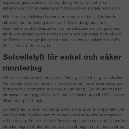
anpassningsbara. Därför lämpar de sig väl för en rad olika
arbetsmiljöer och är perfekta som fallskydd vid solcellsinstallation.
Här finns även fallskyddsselar som är speciellt bra vid krävande
arbeten som montering av solceller. De är designade med
exempelvis dubbla fästpunkter och snabbspännen. Det garanterar
att du kan arbeta säkert samtidigt som selen är enkel att ta på och
av. Dessa selar uppfyller givetvis aktuella krav på säkerhet och EN
361-standard för fallskydd.
Solcellslyft för enkel och säker
montering
Här kan du köpa vår banbrytande lösning för hantering av solceller.
Vår solcellslyft är en modern innovation inom materialhantering som
förändrar hur montering av solceller kan gå till. Den är utformad för
att passa stora byggprojekt och kan lyfta laster upp till 120 kilo upp
till en höjd på 10 meter.
Solcellslyften är specifikt designad för installation av solpaneler. Den
har en precis styrning som minskar risken för skador på materialet
vid hantering. Solcellslyften är även kompakt och enkel att flytta och
tar bara några minuter att montera. Det är något som underlättar vid