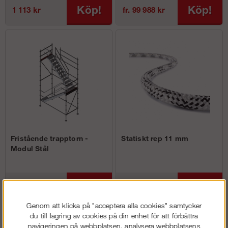
Köp!
Köp!
1 113 kr
fr. 99 988 kr
Fristående trapptorn -
Statiskt rep 11 mm
Modul Stål
Köp!
Köp!
fr. 41 238 kr
32 kr
Genom att klicka på "acceptera alla cookies" samtycker
du till lagring av cookies på din enhet för att förbättra
navigeringen på webbplatsen, analysera webbplatsens