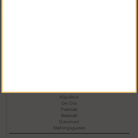
Öppet Kundtjänst & Butik
Vardagar 07.30-16.30
0586-53 000
info@stallning.se
Gösta Berlings väg 55
691 38 Karlskoga
Information
Köpvillkor
Om Oss
Fraktsätt
Betalsätt
Dokument
Ställningsguiden