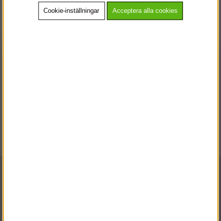
Cookie-inställningar
Acceptera alla cookies
Leveranssätt
Alla produkter levereras till önskad leveransadress. Leveranstid är
normalt 2-7 dagar.
Skulle något i din beställning ha utgått eller blivit restat kommer vi
att kontakta dig.
För övriga frågor kontakta gärna kundtjänst.
STÄLLNING.SE
VÄLKOMMEN TILL
Kundtjänst
VÄNLIGEN VÄLJ PRIVAT ELLER FÖRETAG NEDAN.
Telefon: 0586 - 53 000
E-post:
info@stallning.se
PRIVAT INKL. MOMS
Stallning.se
FÖRETAG EXKL. MOMS