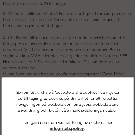
Beställ via e-post info@stallning.se
3. Vill du beställa via nätet så kan du enkelt gå till varukorgen när du
handlat klart. Du kan alltid ändra antalet direkt i varukorgen. Du
hittar varukorgen uppe till höger.
4. Gå därefter till kassan där du anger om du är privatperson eller
företag. Ange sedan dina uppgifter manuellt eller automatiskt
genom att fylla i ditt person- eller organisationsnummer. Betala
sedan via kort (VISA eller Mastercard), direkbetalning (Nordea, SEB,
Handelsbanken & Swedbank) eller faktura. Du kan även välja att
delbetala ditt köp.
Vi kan även erbjuda leasing via vår samarbetspartner Wasa Kredit.
Observera att om du inte vill uppge ditt person- eller
organisationsnummer så kan du undvika det genom att betala med
Genom att klicka på "acceptera alla cookies" samtycker
kort- eller direktbetalning.
du till lagring av cookies på din enhet för att förbättra
navigeringen på webbplatsen, analysera webbplatsens
5. Efter slutfört köp mailas en orderbekräftelse till dig.
användning och bistå i våra marknadsföringsinsatser.
I orderbekräftelsen finns ett ordernummer som du skall använda vid
kontakt med kundtjänst.
Läs gärna mer om vår hantering av cookies i vår
Har du inget ordernummer kan du även ange kundnamn eller
integritetspolicy
.
artikelnummer.