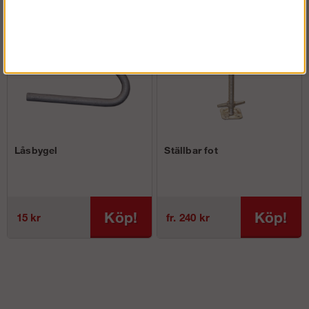
Låsbygel
Ställbar fot
Köp!
Köp!
15 kr
fr. 240 kr