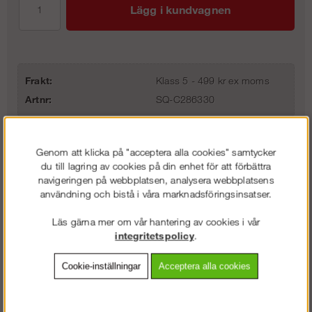
Lägg i kundvagnen
Frakt:
Klass 5 - 499 kr ex moms
Artnr:
SQ-C286330
Genom att klicka på "acceptera alla cookies" samtycker
Beskrivning
du till lagring av cookies på din enhet för att förbättra
navigeringen på webbplatsen, analysera webbplatsens
Detaljerad info
användning och bistå i våra marknadsföringsinsatser.
Läs gärna mer om vår hantering av cookies i vår
Vanliga frågor
integritetspolicy
.
Omdömen
Cookie-inställningar
Acceptera alla cookies
Utvändigt trappräcke används tillsammans med våra trappor