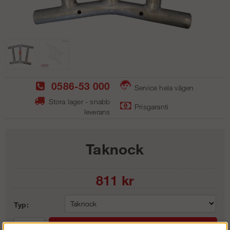
0586-53 000
Service hela vägen
Stora lager - snabb
Prisgaranti
leverans
Taknock
811
kr
Typ: