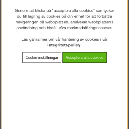
Lägg i kundvagnen
Genom att klicka på "acceptera alla cookies" samtycker
du till lagring av cookies på din enhet för att förbättra
navigeringen på webbplatsen, analysera webbplatsens
användning och bistå i våra marknadsföringsinsatser.
Frakt:
Klass 2 - 149 kr ex moms
Artnr:
AL-E502140
Läs gärna mer om vår hantering av cookies i vår
integritetspolicy
.
Cookie-inställningar
Acceptera alla cookies
Beskrivning
Detaljerad info
Vanliga frågor
Omdömen
Taknock i Varmförzinkat stål. Passar våra fackverksbalkar.
Sammanlänkar två balkar uppe vid nock. Vinkeln på taknocken är