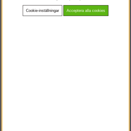
Den är givetvis minst lika hållbar belastninngsmässigt som andra
plattformar plus att den UV-beständiga kompositen tål hårdare tag
Cookie-inställningar
Acceptera alla cookies
och tuffa miljöer.
* Enklare att hantera, 7 kg lättare.
* Längre livslängd ( inget organiskt material )
Mått: 307 x 61 cm
Vikt: 23,4 kg
Tillbehör