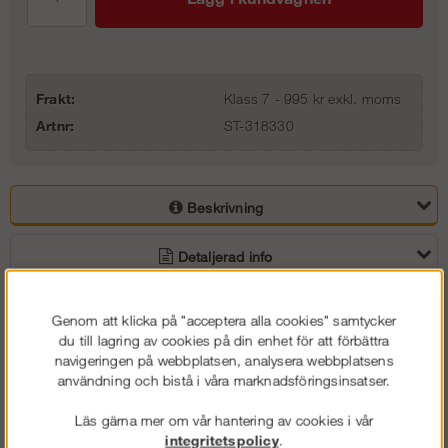
Frakt:
Klass 7 - 995 kr exkl. moms
Artnr:
ST-318330
Beskrivning
Detaljerad info
Vanliga frågor
Genom att klicka på "acceptera alla cookies" samtycker
du till lagring av cookies på din enhet för att förbättra
Omdömen
navigeringen på webbplatsen, analysera webbplatsens
användning och bistå i våra marknadsföringsinsatser.
Kompositplattform med en ram tillverkad av aluminium.
Läs gärna mer om vår hantering av cookies i vår
Detta ger en betydligt lättare plattform jämfört med andra plattformar
integritetspolicy
.
i plywood samt har en längre livslängd.