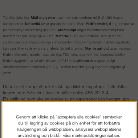
Måttangivelser
Tabellbeskrivning:
avser centrum-centrum-mått på ställningens
Nettovikt
Plattformshöjd
komponenter.
avser grundpaket exkl. tillval.
anger maximal
Arbetshöjd
plattformshöjd för ställningspaketet.
anger förväntad arbetshöjd inkl.
Material
arbetarens egna längd på 2,00 m.
avser vilket material som gäller för
ställningspaketets huvudsakliga komponenter. Vissa komponenter i ställningspaketet
Max bygghöjd
kan vara tillverkade av annat material än det angivna.
avser maximal
tillåten höjd enligt monteringsanvisning. Tillämpligt regelverk kan begränsa faktiskt
Lastklass
tillåten bygghöjd, se Arbetsmiljöverket 2013:4.
är angiven enligt
Arbetsmiljöverkets definition (2013:4). Tillåten belastning i kg anger ett ungefärligt
värde.
Detta är ett komplett paket inkl. sparklister, trapptorn. Detta fyller
kraven som Arbetsmiljöverket ställer enligt AFS 2013:4.
En ställning som ska användas av privatpersoner kan byggas upp
utan särskild behörighet. Ska ställningen däremot användas som
arbetsplats så måste ställningen vara uppbyggd av en
utbildad
Genom att klicka på "acceptera alla cookies" samtycker
ställningsbyggare
.
du till lagring av cookies på din enhet för att förbättra
Dokument
navigeringen på webbplatsen, analysera webbplatsens
Länk till monteringsanvisning »
användning och bistå i våra marknadsföringsinsatser.