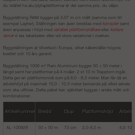
du istället ha alu/plyfaplattformar är det samma pris, du väljer.
Byggställning RAM bygger på 3,07 m c/c mått (samma som till
exempel Layher). Ställningen kan även breddas med
konsoler
samt
även anpassas i höjd med
variabel plattformshållare
eller
kortare
ramar
vi tex takarbeten eller vid stora variationer i marken.
Byggställningen är tillverkad i Europa, vilket säkerställer högsta
kvalitet och 10 års garanti.
Byggställning 1006 m² Ram Aluminium bygger 50 + 50 meter i
längd samt har plattformar på 4 nivåer. 2 st 10 m Trapptorn ingår.
Detta ger en plattformsnivå som på 8,0 - 8,5 meter. Man får då en
arbetshöjd på maximalt 10,0 - 10,5 meter beroende på vilket arbete
som ska utföras. Detta paket kan självklart byggas i andra mått och
kombinationer.
Artikelnummer
Bredd
Djup
Plattformshöjd
Arbets
AL-100926
50 + 50 m
73 cm
2,0-8,5 m
4,0-10,