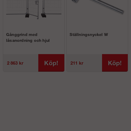
Gånggrind med
Ställningsnyckel W
låsanordning och hjul
Köp!
Köp!
2 863 kr
211 kr