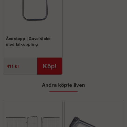
Ändstopp | Gavelräcke
med kilkoppling
Köp!
411 kr
Andra köpte även