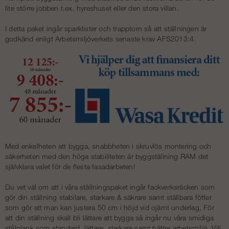
lite större jobben t.ex. hyreshuset eller den stora villan.
I detta paket ingår sparklister och trapptorn så att ställningen är
godkänd enligt Arbetsmiljöverkets senaste krav AFS2013:4.
Med enkelheten att bygga, snabbheten i skruvlös montering och
säkerheten med den höga stabiliteten är byggställning RAM det
självklara valet för de flesta fasadarbeten!
Du vet väl om att i våra ställningspaket ingår fackverksräcken som
gör din ställning stabilare, starkare & säkrare samt ställbara fötter
som gör att man kan justera 50 cm i höjd vid ojämt underlag. För
att din ställning skall bli lättare att bygga så ingår nu våra smidiga
stålplank som standard, lättare, starkare samt bättre arbetsmiljö. Vill