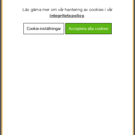
Länk till typkontrollintyg »
Läs gärna mer om vår hantering av cookies i vår
Länk monteringsanvisning för trapptorn »
integritetspolicy
.
Cookie-inställningar
Acceptera alla cookies
Tillbehör