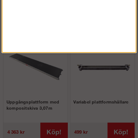
Köp!
Köp!
2 675 kr
498 kr
Uppgångsplattform med
Variabel plattformshållare
kompositskiva 3,07m
Köp!
Köp!
4 363 kr
499 kr