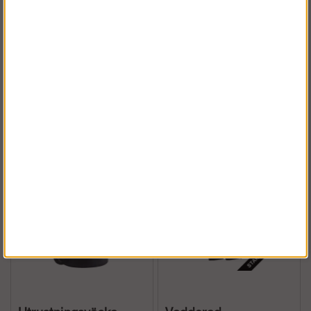
Byggställning 354m² -
Ställningsskylt
Ram Aluminium
Köp!
Köp!
281 238 kr
fr. 18 kr