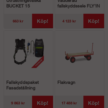
Utrustningsväska
Vadderad
BUCKET 15
fallskyddssele FLY'IN
3
Köp!
Köp!
663 kr
4 123 kr
Fallskyddspaket
Flakvagn
Fasadställning
Komfort, Premium
Köp!
Köp!
9 863 kr
17 488 kr