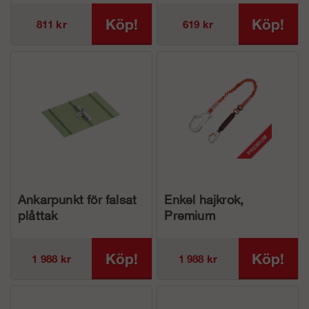
Köp!
Köp!
811 kr
619 kr
Ankarpunkt för falsat
Enkel hajkrok,
plåttak
Premium
Köp!
Köp!
1 988 kr
1 988 kr