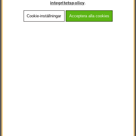
integritetspolicy
.
Köp!
Köp!
54 988 kr
47 488 kr
Cookie-inställningar
Acceptera alla cookies
Byggställning 12x6m -
Byggställning 6x10m -
Ram Stål
Ram Stål
Köp!
Köp!
39 238 kr
43 738 kr