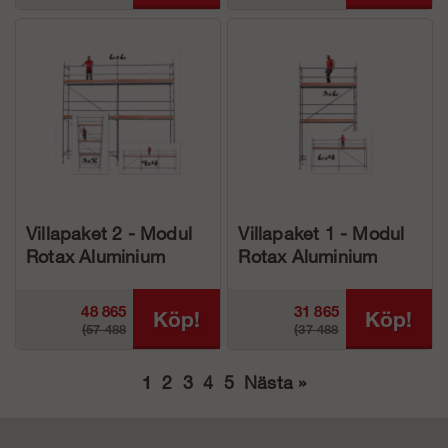
Villapaket 2 - Modul
Villapaket 1 - Modul
Rotax Aluminium
Rotax Aluminium
48 865
31 865
Köp!
Köp!
(57 488
(37 488
kr
kr
1
2
3
4
5
Nästa
»
kr)
kr)