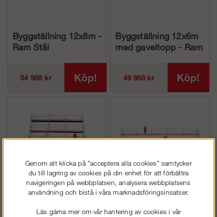
Byggställning 12x8m -
Byggställning 12x6m
Ram Stål
med gaveltopp - Ram
Stål
Köp!
Köp!
54 988 kr
49 988 kr
Genom att klicka på "acceptera alla cookies" samtycker
du till lagring av cookies på din enhet för att förbättra
navigeringen på webbplatsen, analysera webbplatsens
användning och bistå i våra marknadsföringsinsatser.
Byggställning 9x10m -
Byggställning 15x6 -
Ram Stål
Ram Stål
Läs gärna mer om vår hantering av cookies i vår