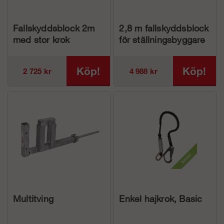
Fallskyddsblock 2m
2,8 m fallskyddsblock
med stor krok
för ställningsbyggare
Köp!
Köp!
2 725 kr
4 988 kr
Multitving
Enkel hajkrok, Basic