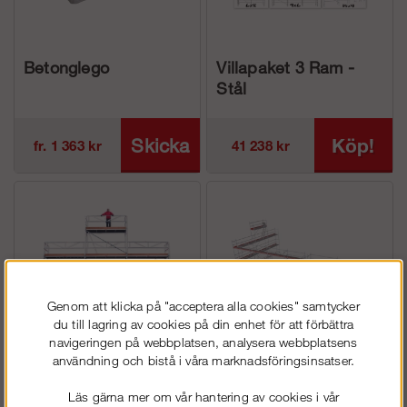
Betonglego
Villapaket 3 Ram -
Stål
Skicka
Köp!
fr. 1 363 kr
41 238 kr
förfrågan
Genom att klicka på "acceptera alla cookies" samtycker
du till lagring av cookies på din enhet för att förbättra
navigeringen på webbplatsen, analysera webbplatsens
användning och bistå i våra marknadsföringsinsatser.
Villapaket 3 Ram -
Byggställning 182m² -
Aluminium
Modul Rotax
Läs gärna mer om vår hantering av cookies i vår