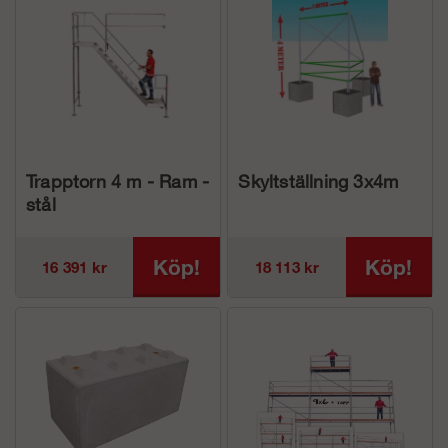
Trapptorn 4 m - Ram -
Skyltställning 3x4m
stål
Köp!
Köp!
16 391 kr
18 113 kr