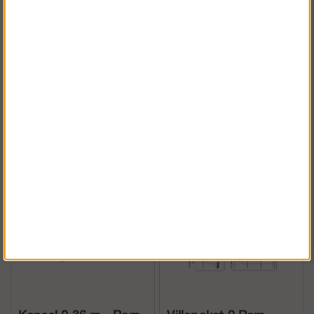
Villapaket 3 - Modul
Fristående trapptorn
Rotax Hybrid
10 m - Modul stål
Köp!
Köp!
76 238 kr
95 297 kr