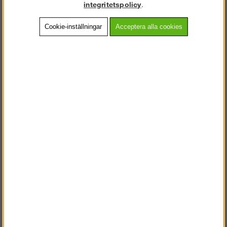
integritetspolicy
.
Aluminium
205 053
Köp!
Köp!
54 988 kr
Cookie-inställningar
Acceptera alla cookies
(241 238
kr
kr)
Rullställning 12,0m
Rullställning 10,0m
Dubbelbredd
Dubbelbredd
Köp!
Köp!
74 988 kr
64 988 kr