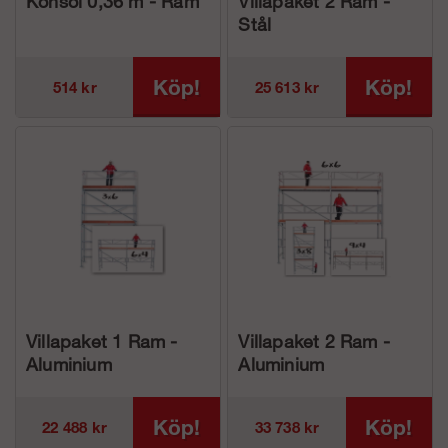
Konsol 0,36 m - Ram
Villapaket 2 Ram -
Stål
Köp!
Köp!
514 kr
25 613 kr
Villapaket 1 Ram -
Villapaket 2 Ram -
Aluminium
Aluminium
Köp!
Köp!
22 488 kr
33 738 kr