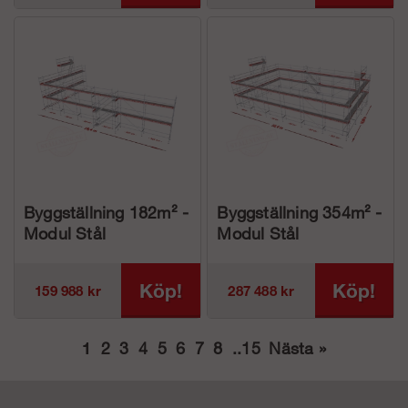
Byggställning 182m² -
Byggställning 354m² -
Modul Stål
Modul Stål
Köp!
Köp!
159 988 kr
287 488 kr
1
2
3
4
5
6
7
8
..
15
Nästa
»