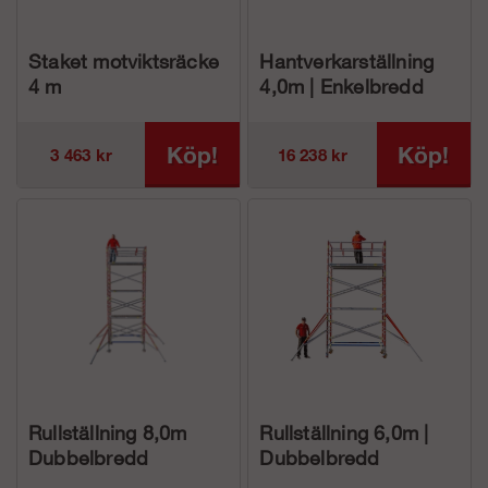
Staket motviktsräcke
Hantverkarställning
4 m
4,0m | Enkelbredd
Köp!
Köp!
3 463 kr
16 238 kr
Rullställning 8,0m
Rullställning 6,0m |
Dubbelbredd
Dubbelbredd