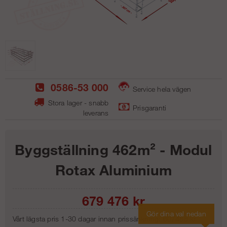
0586-53 000
Service hela vägen
Stora lager - snabb
Prisgaranti
leverans
Byggställning 462m² - Modul
Rotax Aluminium
679 476
kr
Gör dina val nedan
Vårt lägsta pris 1-30 dagar innan prissänkning:
607488 kr