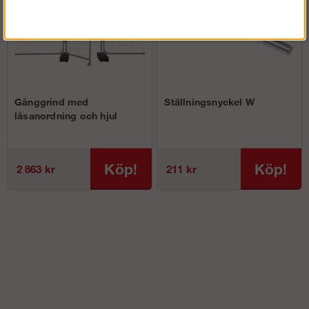
Gånggrind med
Ställningsnyckel W
låsanordning och hjul
Köp!
Köp!
2 863 kr
211 kr