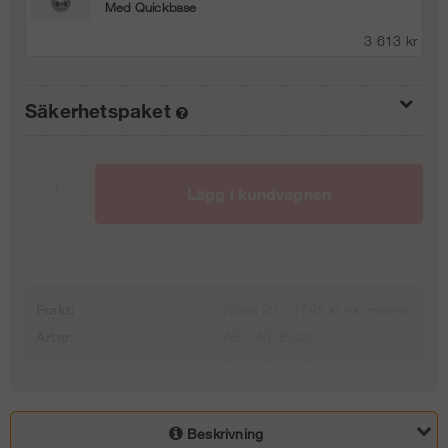
Med Quickbase
3 613 kr
Säkerhetspaket
Inget säkerhetspaket, inga sparklister
0 kr
Lägg i kundvagnen
+ Sparklister
1 613 kr
+ Säkerhetspaket
Frakt:
Klass 20 - 1795 kr ex. moms
Artnr:
AF-14018-set
33 113 kr
Beskrivning