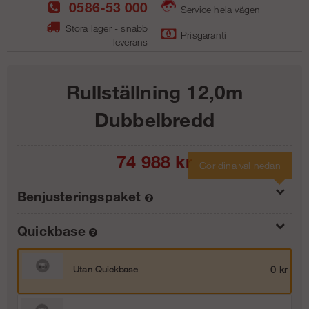
0586-53 000
Service hela vägen
Stora lager - snabb
Prisgaranti
leverans
Rullställning 12,0m
Dubbelbredd
74 988
kr
Gör dina val nedan
Benjusteringspaket
Quickbase
Med benjusteringspaket 40 cm
0 kr
Utan Quickbase
0 kr
Med benjusteringspaket 80 cm
1 863 kr