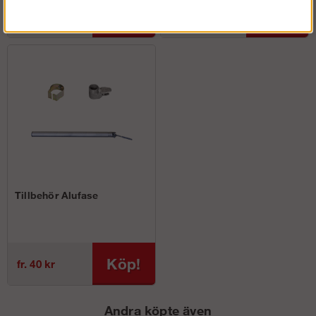
Köp!
Köp!
fr. 2 738 kr
fr. 18 kr
Tillbehör Alufase
Köp!
fr. 40 kr
Andra köpte även