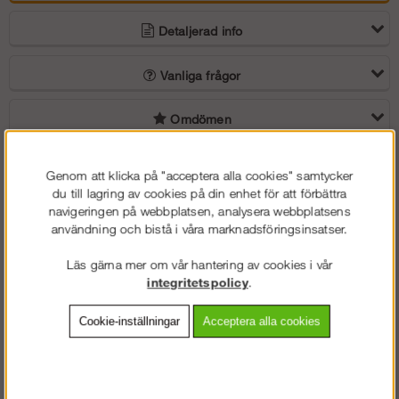
Detaljerad info
Vanliga frågor
Omdömen
Rullställning med dubbel plattformsbredd
Genom att klicka på "acceptera alla cookies" samtycker
och arbetshöjd upp till 12 m.
du till lagring av cookies på din enhet för att förbättra
navigeringen på webbplatsen, analysera webbplatsens
användning och bistå i våra marknadsföringsinsatser.
Artikelnummer
Bredd
Djup
Arbetshöjd
Plattformshö
Läs gärna mer om vår hantering av cookies i vår
integritetspolicy
.
AF-14018-set
2,50 m
1,34 m
12,00 m
10,20 m
Cookie-inställningar
Acceptera alla cookies
Ställningen levereras komplett enligt bild med 4 st förstärkta
stödben och räckespaket.