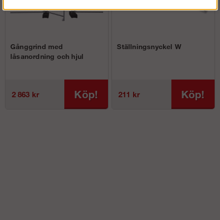
Gånggrind med
Ställningsnyckel W
låsanordning och hjul
Köp!
Köp!
2 863 kr
211 kr