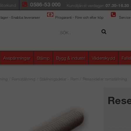
0586-53 000
Storkund
Kundtjänst vardagar:
07.30-16.30
 lager - Snabba leveranser
Prisgaranti - Före och efter köp
Service
Avspärrningar
Stämp
Bygg & industri
Väderskydd
Fall
ning
/
Ramställning
/
Ställningsdelar - Ram
/
Reservdelar ramställning
Rese