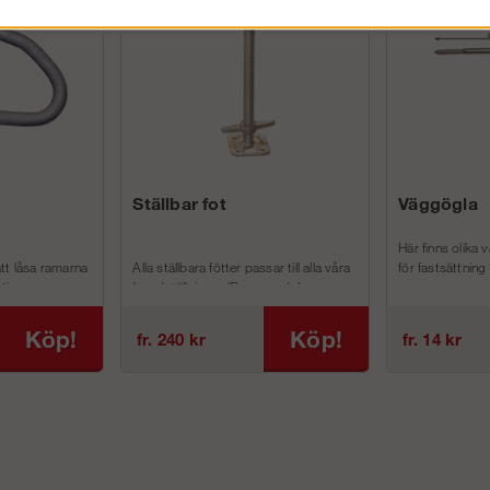
Ställbar fot
Väggögla
Här finns olika 
tt låsa ramarna
Alla ställbara fötter passar till alla våra
för fastsättning
ive s...
fasadställningar (Ram, modul- oc...
Köp!
Köp!
fr. 240 kr
fr. 14 kr