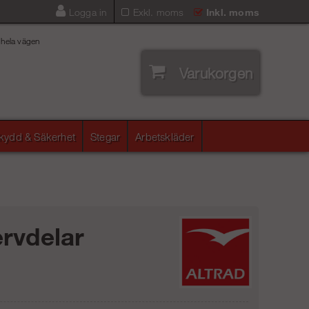
Logga in
Exkl. moms
Inkl. moms
 hela vägen
Varukorgen
skydd & Säkerhet
Stegar
Arbetskläder
rvdelar