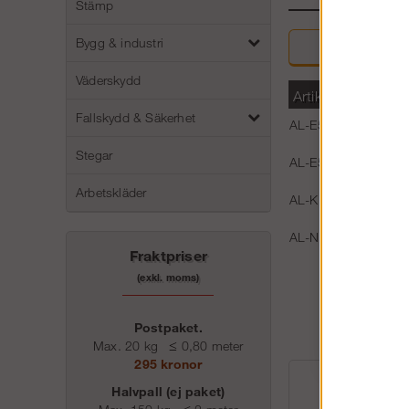
Stämp
Bygg & industri
Beskriv
Väderskydd
Artikelnummer
Fallskydd & Säkerhet
AL-E581301
Stegar
AL-E581302
Arbetskläder
AL-KLN000200
AL-NIT050220
Fraktpriser
(exkl. moms)
Postpaket.
Max. 20 kg
≤
0,80 meter
295 kronor
Halvpall (ej paket)