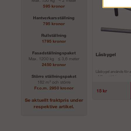
Max. 150 kg
<
2 meter
595 kronor
Hantverkarsställning
795 kronor
Rullställning
1795 kronor
Fasadställningspaket
Låsbygel
Max. 1200 kg
≤
3,6 meter
2450 kronor
Låsbygel används för a
Större ställningspaket
på Ramställning respekt
182 m² och större
Fr.o.m. 2950 kronor
15 kr
Se aktuellt fraktpris under
respektive artikel.