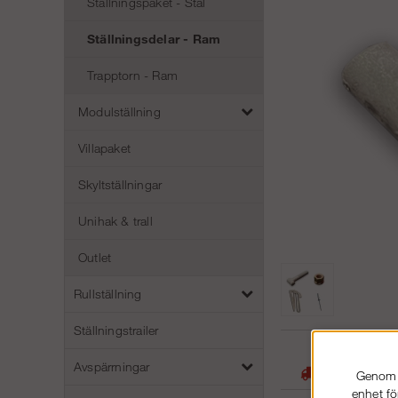
Ställningspaket - Stål
Ställningsdelar - Ram
Trapptorn - Ram
Modulställning
Villapaket
Skyltställningar
Unihak & trall
Outlet
Rullställning
Ställningstrailer
05
Avspärrningar
Stora lager -
Genom a
enhet fö