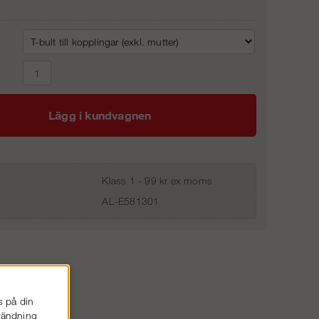
Lägg i kundvagnen
Klass 1 - 99 kr ex moms
AL-E581301
s på din
nvändning