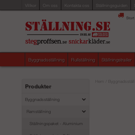
Villkor
Om oss
Kontakta oss
Ställningsguiden
Stort
Byggnadsställning
Rullställning
Ställningstrailer
Hem
/
Byggnadsställ
Produkter
Byggnadsställning
Ramställning
Ställningspaket - Aluminium