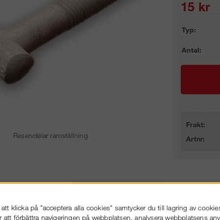
15
kr
Typ:
Antal:
Frakt:
Reservdelar ramställning
Artnr:
86-53 000
Service hela vägen
 snabb leverans
Prisgaranti
tt klicka på "acceptera alla cookies" samtycker du till lagring av cookie
r att förbättra navigeringen på webbplatsen, analysera webbplatsens a