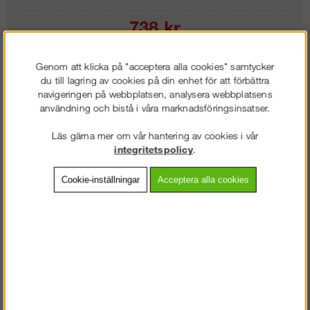
738
kr
Genom att klicka på "acceptera alla cookies" samtycker
Lägg i kundvagnen
du till lagring av cookies på din enhet för att förbättra
navigeringen på webbplatsen, analysera webbplatsens
användning och bistå i våra marknadsföringsinsatser.
Läs gärna mer om vår hantering av cookies i vår
Frakt:
Klass 9 - 2450 exkl. moms
integritetspolicy
.
Artnr:
SN-RSS202
Cookie-inställningar
Acceptera alla cookies
Beskrivning
Detaljerad info
Vanliga frågor