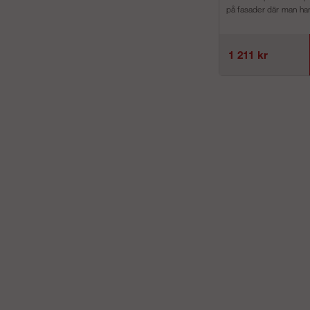
på fasader där man har 
1 211 kr