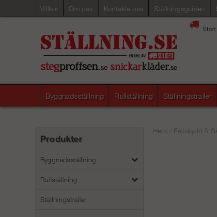
Villkor
Om oss
Kontakta oss
Ställningsguiden
Stort
Byggnadsställning
Rullställning
Ställningstrailer
Hem
/
Fallskydd & S
Produkter
Byggnadsställning
Rullställning
Ställningstrailer