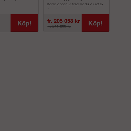
större jobben. Altrad Modul Alurotax
aluminium p...
fr. 205 053 kr
Köp!
Köp!
fr. 241 238 kr