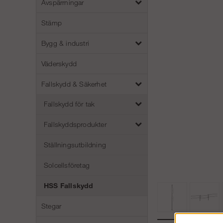
Avspärrningar
Stämp
Bygg & industri
Väderskydd
Fallskydd & Säkerhet
Fallskydd för tak
Fallskyddsprodukter
Ställningsutbildning
Solcellsföretag
HSS Fallskydd
Stegar