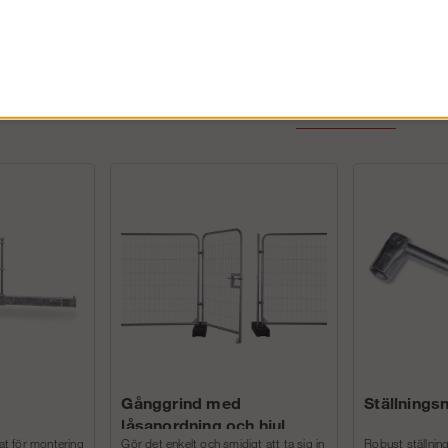
ränsningsar i fallhöjd, ELLER:
jden är under 5m
Andra köpte även
Gånggrind med
Ställnings
låsanordning och hjul
pat för montering
Gör det enkelt och smidigt att ta sig in
Robust ställnin