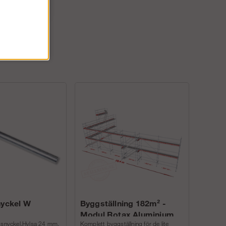
nyckel W
Byggställning 182m² -
Modul Rotax Aluminium
gsnyckel.Hylsa 24 mm.
Komplett byggställning för de lite