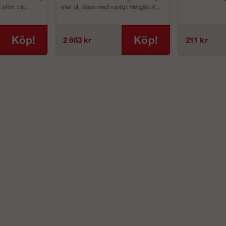
stort tak...
eller ut, låses med vanligt hänglås.#...
Köp!
Köp!
2 863 kr
211 kr