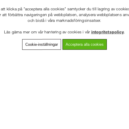
tt klicka på "acceptera alla cookies" samtycker du till lagring av cookie
ning
Detaljerad info
Van
r att förbättra navigeringen på webbplatsen, analysera webbplatsens a
och bistå i våra marknadsföringsinsatser.
e 1,31 m.
ad 35 x 35 mm profil.
Läs gärna mer om vår hantering av cookies i vår
integritetspolicy
.
tisk låsning i form av "Post lock"
Cookie-inställningar
Acceptera alla cookies
4 rekommenderas som tillbehör.
VÄLKOMMEN TILL
STÄLLNING.SE
Klass A,B,C
VÄNLIGEN VÄLJ PRIVAT ELLER FÖRETAG NEDAN.
s om vinkeln är under 10°
PRIVAT INKL. MOMS
 om vinkeln är mindre än:
ngar i fallhöjd, ELLER:
FÖRETAG EXKL. MOMS
 är under 2m
 om vinkeln är mellan: