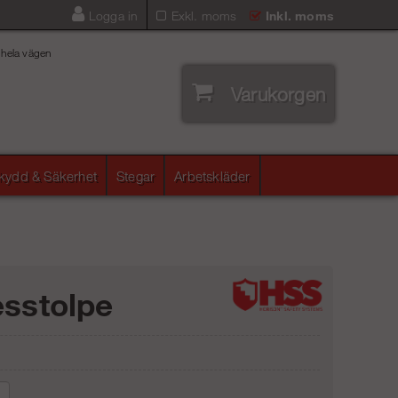
Logga in
Exkl. moms
Inkl. moms
 hela vägen
Varukorgen
skydd & Säkerhet
Stegar
Arbetskläder
esstolpe