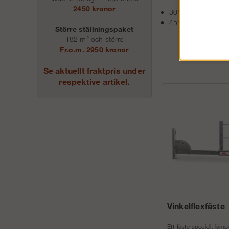
2450 kronor
30° - 45° utan beg
45°-60° om fallhö
Större ställningspaket
182 m² och större
Fr.o.m. 2950 kronor
Se aktuellt fraktpris under
respektive artikel.
Vinkelflexfäste
Ett fäste speciellt läm