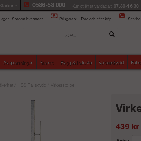
0586-53 000
Storkund
Kundtjänst vardagar:
07.30-16.30
 lager - Snabba leveranser
Prisgaranti - Före och efter köp
Service
Avspärrningar
Stämp
Bygg & industri
Väderskydd
Fall
äkerhet
/
HSS Fallskydd
/
Virkesstolpe
Virk
439
kr
Antal: