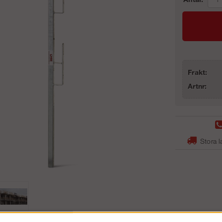
Frakt:
Artnr:
Stora l