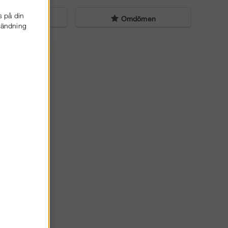
s på din
liga frågor
Omdömen
nvändning