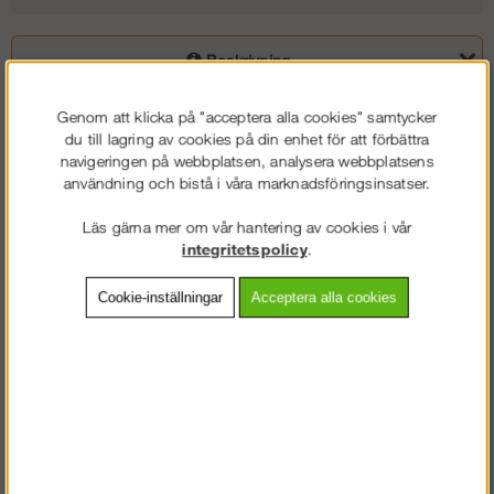
Beskrivning
Detaljerad info
Genom att klicka på "acceptera alla cookies" samtycker
du till lagring av cookies på din enhet för att förbättra
navigeringen på webbplatsen, analysera webbplatsens
Vanliga frågor
användning och bistå i våra marknadsföringsinsatser.
Omdömen
Läs gärna mer om vår hantering av cookies i vår
integritetspolicy
.
Varmgalvad räckesstolpe till räckesnäten.
Cookie-inställningar
Acceptera alla cookies
Kvadratisk prägling i nederkant som gör att stolpen även passar i
våra ingjutningsprodukter.
Stolpen finna även i 1,22 m längd.
Uppfyller EN13374, klass A,B,C.
Följande gäller för de olika klassificeringarna i EN13374 vad gäller
tillåten takvinkel