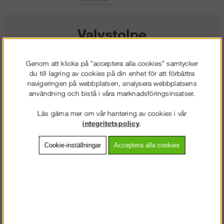
Valvstolpe
410
kr
Genom att klicka på "acceptera alla cookies" samtycker
du till lagring av cookies på din enhet för att förbättra
navigeringen på webbplatsen, analysera webbplatsens
användning och bistå i våra marknadsföringsinsatser.
Lägg i kundvagnen
Läs gärna mer om vår hantering av cookies i vår
integritetspolicy
.
Frakt:
Klass 6 - 595 kr ex moms
Cookie-inställningar
Acceptera alla cookies
Artnr:
AG-830419
Beskrivning
Detaljerad info