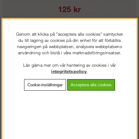
125
kr
Längd:
Genom att klicka på "acceptera alla cookies" samtycker
du till lagring av cookies på din enhet för att förbättra
Lägg i kundvagnen
navigeringen på webbplatsen, analysera webbplatsens
användning och bistå i våra marknadsföringsinsatser.
Läs gärna mer om vår hantering av cookies i vår
integritetspolicy
.
Frakt:
Klass 1 - 99 kr ex moms
Artnr:
RY-FA6000515
Cookie-inställningar
Acceptera alla cookies
Beskrivning
Detaljerad info
Vanliga frågor