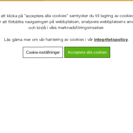
tt klicka på "acceptera alla cookies" samtycker du till lagring av cookie
ning
Detaljerad info
Van
r att förbättra navigeringen på webbplatsen, analysera webbplatsens a
och bistå i våra marknadsföringsinsatser.
9 liter med dubbla axelremmar. På framsidan finns det en praktisk genom
mlig och går utmärkt med ett fallskyddspaket och några extra produkter i
Läs gärna mer om vår hantering av cookies i vår
integritetspolicy
.
Cookie-inställningar
Acceptera alla cookies
Storlek
Vikt
Färg
Öv
VÄLKOMMEN TILL
STÄLLNING.SE
49 liter
500 g
Svart/Grön
Dr
VÄNLIGEN VÄLJ PRIVAT ELLER FÖRETAG NEDAN.
Andra köpte även
PRIVAT INKL. MOMS
FÖRETAG EXKL. MOMS