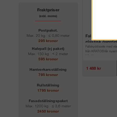
Fraktpriser
(exkl. moms)
Postpaket.
Max. 20 kg
≤
0,80 meter
Fallskyddssele
295 kronor
elastisk överde
Fallskyddssele med ela
Halvpall (ej paket)
från KRATOSVår nyast
Max. 150 kg
<
2 meter
från Kra...
595 kronor
1 488 kr
Hantverkarsställning
795 kronor
Rullställning
1795 kronor
Fasadställningspaket
Max. 1200 kg
≤
3,6 meter
2450 kronor