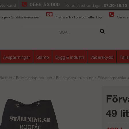
0586-53 000
Storkund
Kundtjänst vardagar:
07.30-16.30
 lager - Snabba leveranser
Prisgaranti - Före och efter köp
Service
Avspärrningar
Stämp
Bygg & industri
Väderskydd
Fall
äkerhet
/
Fallskyddsprodukter
/
Fallskyddsutrustning
/
Förvaringsväska 4
Förv
49 li