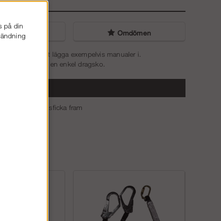
s på din
liga frågor
Omdömen
nvändning
skinlig ficka att lägga exempelvis manualer i.
. Stängningen är en enkel dragsko.
rigt
agsko, förvaringsficka fram