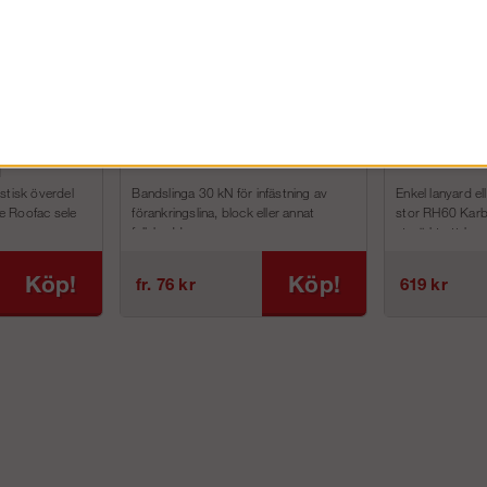
 med
Sling
Enkel hajk
l
stisk överdel
Bandslinga 30 kN för infästning av
Enkel lanyard e
e Roofac sele
förankringslina, block eller annat
stor RH60 Karb
fallskydd.
utmärkt att ha..
S...
Köp!
Köp!
fr. 76 kr
619 kr