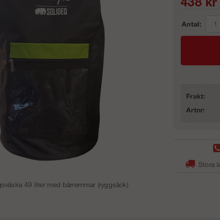
438
kr
Antal:
Frakt:
Artnr:
Stora l
gsväska 49 liter med bärremmar (ryggsäck)