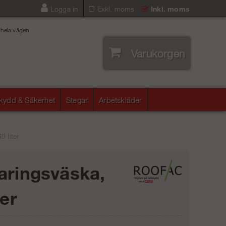
Logga in
Exkl. moms
Inkl. moms
 hela vägen
Varukorgen
skydd & Säkerhet
Stegar
Arbetskläder
9 liter
aringsväska,
ter