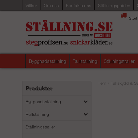
Villkor
Om oss
Kontakta oss
Ställningsguiden
Stort
Byggnadsställning
Rullställning
Ställningstrailer
Hem
/
Fallskydd & S
Produkter
Byggnadsställning
Rullställning
Ställningstrailer