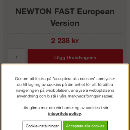
NEWTON FAST European
Version
2 238
kr
Lägg i kundvagnen
Genom att klicka på "acceptera alla cookies" samtycker
du till lagring av cookies på din enhet för att förbättra
Frakt:
Klass 2 - 149 kr ex moms
navigeringen på webbplatsen, analysera webbplatsens
Artnr:
PZ-C073CA01
användning och bistå i våra marknadsföringsinsatser.
Läs gärna mer om vår hantering av cookies i vår
integritetspolicy
.
Beskrivning
Cookie-inställningar
Acceptera alla cookies