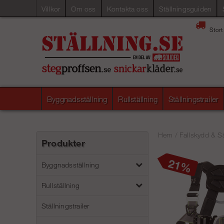
Villkor
Om oss
Kontakta oss
Ställningsguiden
Stort
Byggnadsställning
Rullställning
Ställningstrailer
Hem
/
Fallskydd & S
Produkter
21
Byggnadsställning
Rullställning
Ställningstrailer