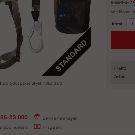
5 234
kr
/
Vårt lägsta 
Antal:
Frakt:
Artnr:
Fallskyddspaket Skylift, Standard
86-53 000
Service hela vägen
 snabb leverans
Prisgaranti