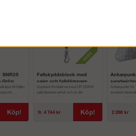
1 SNR25
Fallskyddsblock med
Ankarpunk
m Grön
vajer och falldämpare
sandwichp
lkåpa till Hjälm
Upptäck fördelarna med CR 250HV
Ankarpunkt för
ada hö...
självlåsande enhet och ta din
sandwitchpanel
arbetsplats s...
ankarpunkt för 
san...
Köp!
Köp!
fr. 4 744 kr
2 288 kr