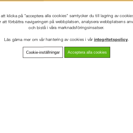
tt klicka på "acceptera alla cookies" samtycker du till lagring av cookie
ning
Detaljerad info
Van
r att förbättra navigeringen på webbplatsen, analysera webbplatsens a
och bistå i våra marknadsföringsinsatser.
spaket till skylift som innehåller vår senaste sele som är av elastiskt t
er som dessutom är godkänt för vassa kanter. Allt packeterat i en rejäl
Läs gärna mer om vår hantering av cookies i vår
integritetspolicy
.
Standard
Cookie-inställningar
Acceptera alla cookies
EN 361:2002
VÄLKOMMEN TILL
STÄLLNING.SE
 hajkrok
EN 360:2002
VÄNLIGEN VÄLJ PRIVAT ELLER FÖRETAG NEDAN.
PRIVAT INKL. MOMS
Andra köpte även
FÖRETAG EXKL. MOMS