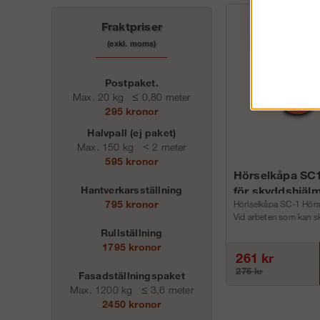
Fraktpriser
(exkl. moms)
Postpaket.
Max. 20 kg
≤
0,80 meter
295 kronor
Halvpall (ej paket)
Max. 150 kg
<
2 meter
595 kronor
Hörselkåpa SC
Hantverkarsställning
för skyddshjäl
795 kronor
Hörlselkåpa SC-1 Hörse
Vid arbeten som kan sk
Rullställning
1795 kronor
261 kr
275 kr
Fasadställningspaket
Max. 1200 kg
≤
3,6 meter
2450 kronor