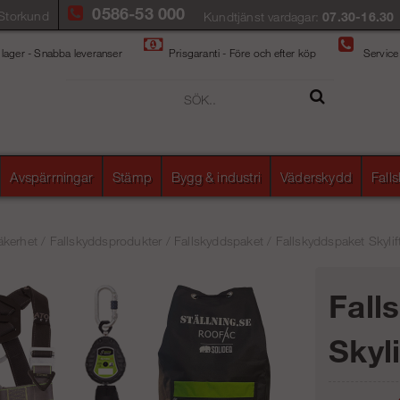
0586-53 000
Storkund
Kundtjänst vardagar:
07.30-16.30
 lager - Snabba leveranser
Prisgaranti - Före och efter köp
Service
Avspärrningar
Stämp
Bygg & industri
Väderskydd
Fall
äkerhet
/
Fallskyddsprodukter
/
Fallskyddspaket
/
Fallskyddspaket Skylif
Fall
Skyl