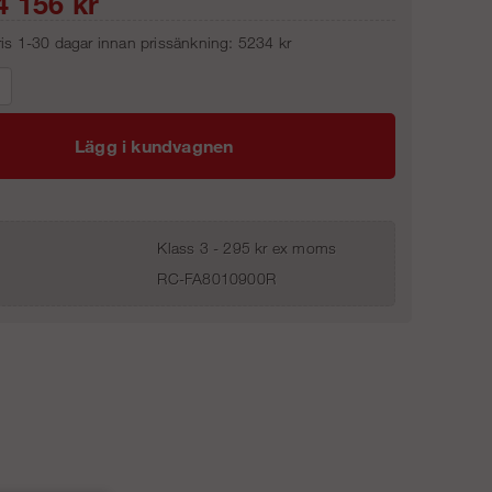
4 156
kr
pris 1-30 dagar innan prissänkning:
5234 kr
Lägg i kundvagnen
Klass 3 - 295 kr ex moms
RC-FA8010900R