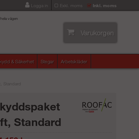
Logga in
Exkl. moms
Inkl. moms
 hela vägen
Varukorgen
skydd & Säkerhet
Stegar
Arbetskläder
t, Standard
skyddspaket
ift, Standard