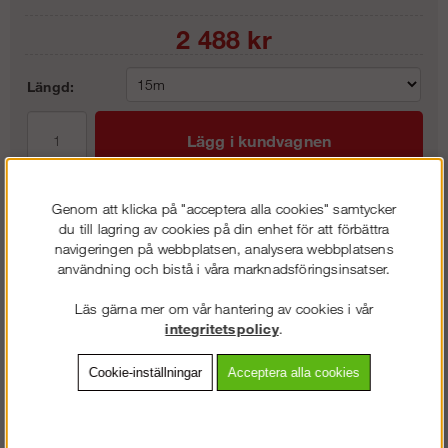
2 488
kr
Längd:
Lägg i kundvagnen
Genom att klicka på "acceptera alla cookies" samtycker
du till lagring av cookies på din enhet för att förbättra
Frakt:
Klass 2 - 149 kr ex moms
navigeringen på webbplatsen, analysera webbplatsens
användning och bistå i våra marknadsföringsinsatser.
Artnr:
RL-800527
Läs gärna mer om vår hantering av cookies i vår
integritetspolicy
.
Beskrivning
Cookie-inställningar
Acceptera alla cookies
Detaljerad info