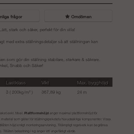
Uppgångspaket 4 m (1/3)
Trapptorn 6 m - Ram - Aluminum
1 870 kr
liga frågor
Omdömen
26 238 kr
Uppgångspaket 6 m (2/3)
t, stark och säker, perfekt för din villa!
Trapptorn 8 m - Aluminium - Ram
3 740 kr
lagt med extra ställningsdetaljer så att ställningen kan
37 488 kr
.
Uppgångspaket 8 m (3/3)
n som gör din ställning stabilare, starkare & säkrare.
5 610 kr
 Enkel, Snabb och Säker!
Lastklass
Vikt
Max. bygghöjd
3 ( 200kg/m² )
367,89 kg
24 m
Plattformshöjd
ket exkl. tillval.
anger maximal plattformshöjd för
et material som gäller för ställningspaketets huvudsakliga komponenter. Vissa
illåten höjd enligt monteringsanvisning. Tillämpligt regelverk kan begränsa
. Tillåten belastning i kg anger ett ungefärligt värde.