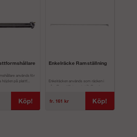
lattformshållare
Enkelräcke Ramställning
Trappto
rmshållare används för
Komplettera
 höjden på plattf...
Enkelräcken används som räcken i
trapptorn 
våra Ramställningar i stål. Om du...
utanför ditt 
Köp!
Köp!
fr. 161 kr
fr. 13 11