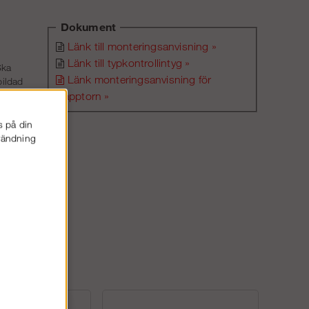
Dokument
Länk till monteringsanvisning »
Länk till typkontrollintyg »
Ska
Länk monteringsanvisning för
bildad
trapptorn »
s på din
nvändning