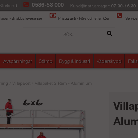
0586-53 000
Storkund
Kundtjänst vardagar:
07.30-16.30
 lager - Snabba leveranser
Prisgaranti - Före och efter köp
Service
Avspärrningar
Stämp
Bygg & industri
Väderskydd
Fall
ning
/
Villapaket
/
Villapaket 2 Ram - Aluminium
Vill
Alu