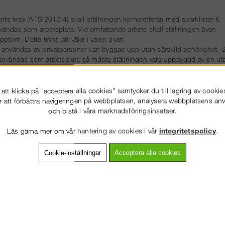
kets krav (AFS 2013:4) skall ställningen kompletteras med sparklister &
 användas som arbetsplats. Vid omfattande arbete skall ställningen även
ptorn. Detta finns att välja i valen ovan.
 användas av privatpersoner kan byggas upp utan särskild behörighet. 
användas som arbetsplats så måste ställningen vara uppbyggd av en ut
tt klicka på "acceptera alla cookies" samtycker du till lagring av cookie
r att förbättra navigeringen på webbplatsen, analysera webbplatsens a
och bistå i våra marknadsföringsinsatser.
Läs gärna mer om vår hantering av cookies i vår
integritetspolicy
.
Cookie-inställningar
Acceptera alla cookies
Tillbehör