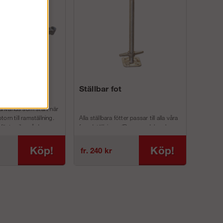
Ställbar fot
nvänds som start när
orn till ramställning.
Alla ställbara fötter passar till alla våra
fäste vilar på denna.
fasadställningar (Ram, modul- och
unihakställningar)
De har har en har en bo...
Köp!
Köp!
fr. 240 kr