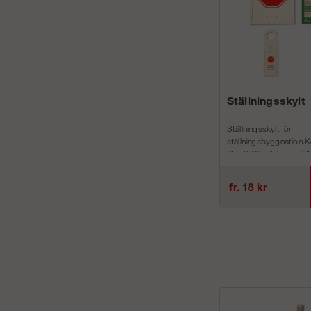
Ställningsskylt
Ställningsskylt för
ställningsbyggnation.Ko
för att följa Arbetsmilj
regler AFS 2013:4Vi har
fr. 18 kr