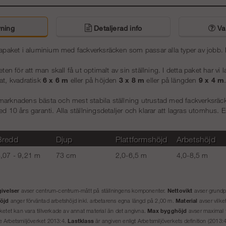
ning
Detaljerad info
Van
lapaket i aluminium med fackverksräcken som passar alla typer av jobb. Lät
eten för att man skall få ut optimalt av sin ställning. I detta paket har vi 
at, kvadratisk
6 x 6 m
eller på höjden
3 x 8 m
eller på längden
9 x 4 m
marknadens bästa och mest stabila ställning utrustad med fackverksräcke
ed 10 års garanti. Alla ställningsdetaljer och klarar att lagras utomhus.
Bredd
Djup
Plattformshöjd
Arbetshöjd
,07 - 9,21 m
73 cm
2,0-6,5 m
4,0-8,5 m
ivelser
Nettovikt
avser centrum-centrum-mått på ställningens komponenter.
avser grundpa
öjd
Material
anger förväntad arbetshöjd inkl. arbetarens egna längd på 2,00 m.
avser vilk
Max bygghöjd
ketet kan vara tillverkade av annat material än det angivna.
avser maximal t
Lastklass
 se Arbetsmiljöverket 2013:4.
är angiven enligt Arbetsmiljöverkets definition (2013:4)