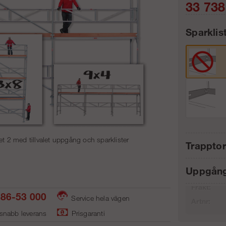
33 738
Sparklis
Antal:
et 2 med tillvalet uppgång och sparklister
Trappto
Uppgång
Frakt:
86-53 000
Service hela vägen
Artnr:
 snabb leverans
Prisgaranti