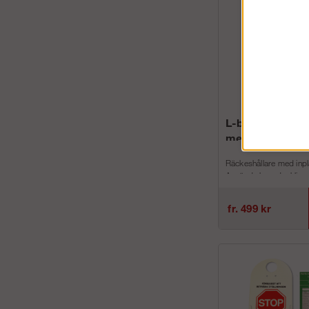
L-bom | Räckes
med inplanknin
Räckeshållare med inpl
Används huvudsaklige
översta nivån på din stä
fr. 499 kr