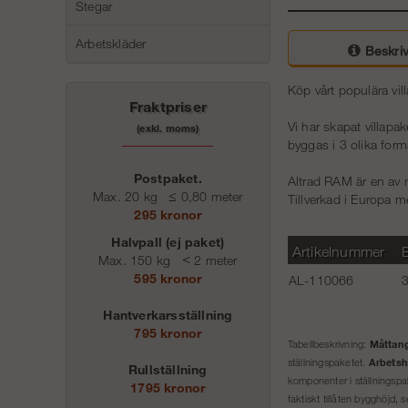
Stegar
Arbetskläder
Beskriv
Köp vårt populära vil
Fraktpriser
Vi har skapat villapak
(exkl. moms)
byggas i 3 olika form
Postpaket.
Altrad RAM är en av 
Max. 20 kg
≤
0,80 meter
Tillverkad i Europa m
295 kronor
Halvpall (ej paket)
Artikelnummer
Max. 150 kg
<
2 meter
595 kronor
AL-110066
3
Hantverkarsställning
795 kronor
Måttang
Tabellbeskrivning:
Arbetsh
ställningspaketet.
Rullställning
komponenter i ställningspa
1795 kronor
faktiskt tillåten bygghöjd,