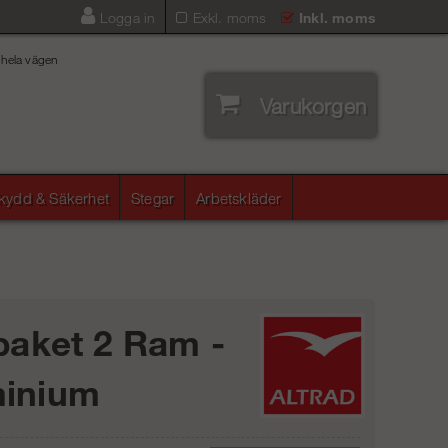
Logga in
Exkl. moms
Inkl. moms
 hela vägen
Varukorgen
skydd & Säkerhet
Stegar
Arbetskläder
apaket 2 Ram -
minium