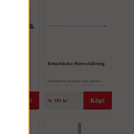
lattform med
Enkelräcke Ramställning
rm med u-profil
Enkelräcken används som räcken i
halkfri yta. ECO
våra Ramställningar i stål. Om du vill
r bland annat följande
höja din ställning med 1 m så...
Köp!
Köp!
fr. 161 kr