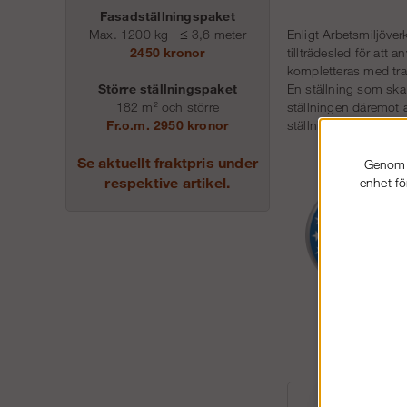
Fasadställningspaket
Max. 1200 kg
≤
3,6 meter
Enligt Arbetsmiljöver
2450 kronor
tillträdesled för att
kompletteras med trap
Större ställningspaket
En ställning som ska
182 m² och större
ställningen däremot 
Fr.o.m. 2950 kronor
ställningsbyggare.
Se aktuellt fraktpris under
Genom a
respektive artikel.
enhet fö