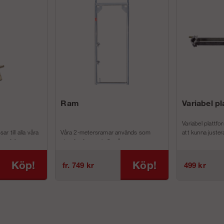
Ram
Variabel p
Variabel plattfo
ar till alla våra
Våra 2-metersramar används som
att kunna justera
modul- oc...
standardramar i alla våra
Ramställningspaket....
Köp!
Köp!
fr. 749 kr
499 kr