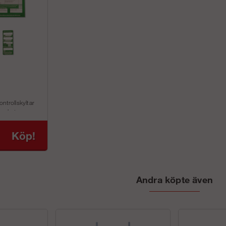
ntrollskyltar
överkets nya
 ...
Köp!
Andra köpte även