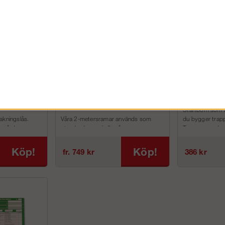
hållare
Ram
Startbom
gslås
Startbom som a
akningslås.
Våra 2-metersramar används som
du bygger trappt
n på den
standardramar i alla våra
Trappans nedre 
llning samt vi...
Ramställningspaket.
Kan ä...
De som är 1,0 respektive 0,66 meter
Köp!
Köp!
fr. 749 kr
386 kr
hö...