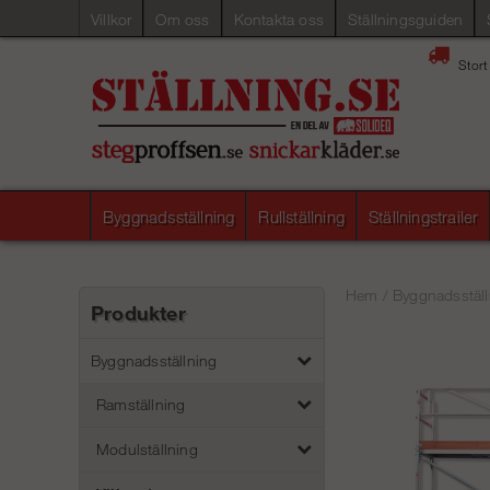
Villkor
Om oss
Kontakta oss
Ställningsguiden
Stort
Byggnadsställning
Rullställning
Ställningstrailer
Hem
/
Byggnadsställ
Produkter
Byggnadsställning
Ramställning
Modulställning