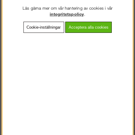
Läs gärna mer om vår hantering av cookies i vår
Skyltställning 3x7m
Skyltställning 6x9m
integritetspolicy
.
Cookie-inställningar
Acceptera alla cookies
Köp!
Köp!
28 113 kr
88 738 kr
STÄLLNING.SE
VÄLKOMMEN TILL
VÄNLIGEN VÄLJ PRIVAT ELLER FÖRETAG NEDAN.
Skyltställning 6x7m
Skyltställning 3x4m
PRIVAT INKL. MOMS