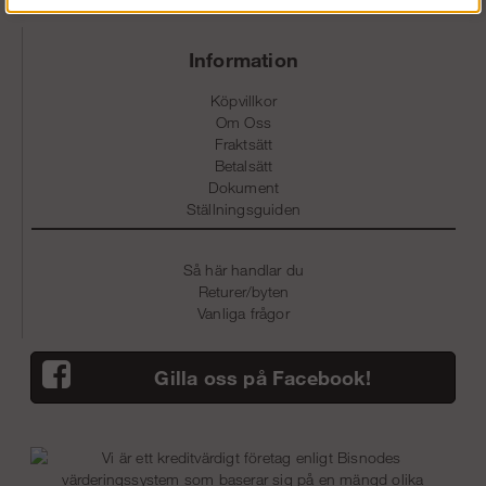
691 38 Karlskoga
Information
Köpvillkor
Om Oss
Fraktsätt
Betalsätt
Dokument
Ställningsguiden
Så här handlar du
Returer/byten
Vanliga frågor
Gilla oss på Facebook!