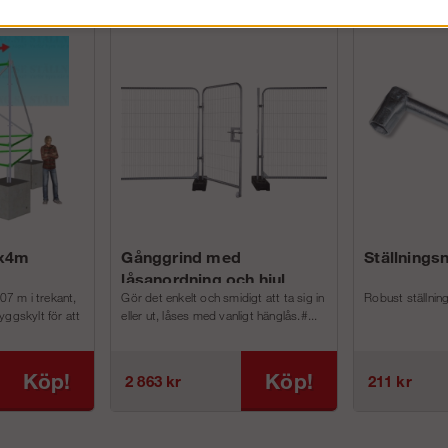
3x4m
Gånggrind med
Ställnings
låsanordning och hjul
,07 m i trekant,
Gör det enkelt och smidigt att ta sig in
Robust ställnin
yggskylt för att
eller ut, låses med vanligt hänglås.#...
Köp!
Köp!
2 863 kr
211 kr