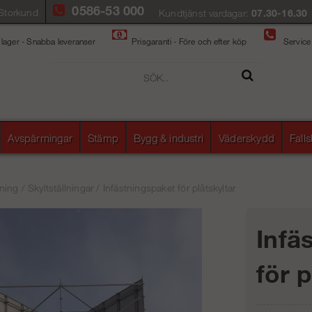
0586-53 000
Storkund
Kundtjänst vardagar:
07.30-16.30
 lager - Snabba leveranser
Prisgaranti - Före och efter köp
Service
Avspärrningar
Stämp
Bygg & industri
Väderskydd
Fall
ning
/
Skyltställningar
/
Infästningspaket för plåtskyltar
Infä
för p