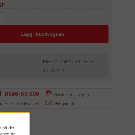
r
Lägg i kundvagnen
Klass 9 - 2450 exkl. moms
ST-830249
0586-53 000
Service hela vägen
ager - snabb leverans
Prisgaranti
s på din
nvändning