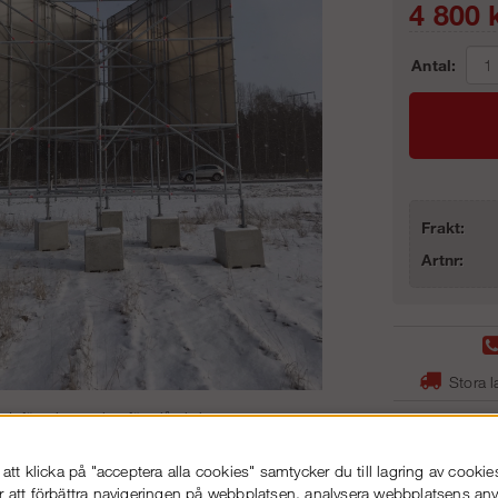
4 800
k
Antal:
Frakt:
Artnr:
Stora l
Infästningspaket för plåtskyltar
tt klicka på "acceptera alla cookies" samtycker du till lagring av cookie
r att förbättra navigeringen på webbplatsen, analysera webbplatsens a