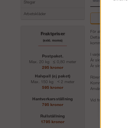
Stegar
Arbetskläder
Beskriv
För att montera plåtsk
Fraktpriser
Detta gör dina plåtsk
(exkl. moms)
kommer utanför de ru
I varje paket ingår de
Postpaket.
Är skylten 3 m bred b
Max. 20 kg
≤
0,80 meter
Är skylten 6 m bred b
295 kronor
Halvpall (ej paket)
Rören monteras vertik
Max. 150 kg
<
2 meter
Kommer diagonalstage
595 kronor
Använd ALLTD samma in
Hantverkarsställning
Vid frågor om hur m
795 kronor
Rullställning
1795 kronor