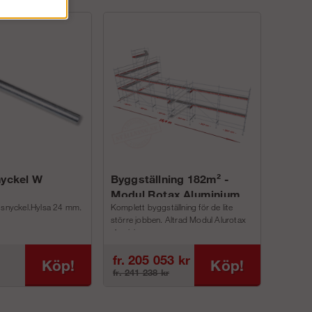
nyckel W
Byggställning 182m² -
Modul Rotax Aluminium
gsnyckel.Hylsa 24 mm.
Komplett byggställning för de lite
större jobben. Altrad Modul Alurotax
aluminium p...
fr. 205 053 kr
Köp!
Köp!
fr. 241 238 kr