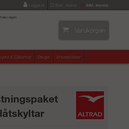
Logga in
Exkl. moms
Inkl. moms
 hela vägen
Varukorgen
skydd & Säkerhet
Stegar
Arbetskläder
stningspaket
låtskyltar