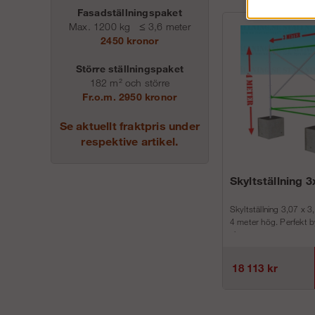
Fasadställningspaket
Max. 1200 kg
≤
3,6 meter
2450 kronor
Större ställningspaket
182 m² och större
Fr.o.m. 2950 kronor
Se aktuellt fraktpris under
respektive artikel.
Skyltställning 
Skyltställning 3,07 x 3
4 meter hög. Perfekt b
visa...
18 113 kr