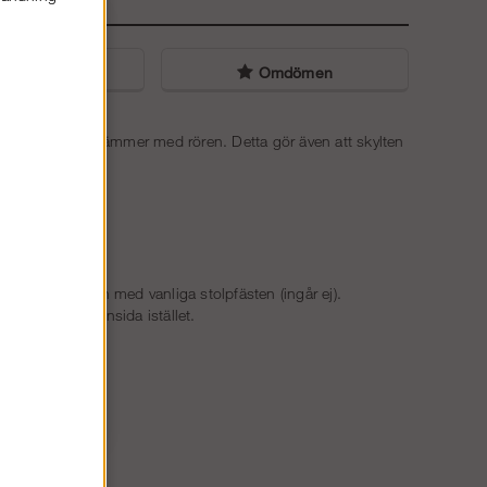
liga frågor
Omdömen
 i dina skyltar stämmer med rören. Detta gör även att skylten
 vertikala rören med vanliga stolpfästen (ingår ej).
ställningens insida istället.