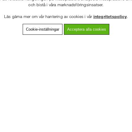
och bistå i våra marknadsföringsinsatser.
Läs gärna mer om vår hantering av cookies i vår
integritetspolicy
.
ning
Detaljerad info
Van
Cookie-inställningar
Acceptera alla cookies
VÄLKOMMEN TILL
STÄLLNING.SE
yltar på skyltställningen behövs det vertikala rör att fästa skyltarna i.
yltar mer lättmonterade då du steglöst kan justera dem i sidled så hålen
VÄNLIGEN VÄLJ PRIVAT ELLER FÖRETAG NEDAN.
nda kransarna på ställningen, som annars kan sitta i vägen.
t 3 st 6 m stålrör och 12 st fasta knutar.
ehövs det 1 st paket / sida.
ehövs det 2 st paket / sida.
PRIVAT INKL. MOMS
alt på skyltställningens horisontalstag. Plåtskylten monteras sedan på de
n i vägen för montaget kan dessa monteras 50 cm upp eller ner på skylt
FÖRETAG EXKL. MOMS
täckning på alla sidor för att undvia att skyltställningen tar vind.
ånga paket som behövs kontakta oss.
Andra köpte även