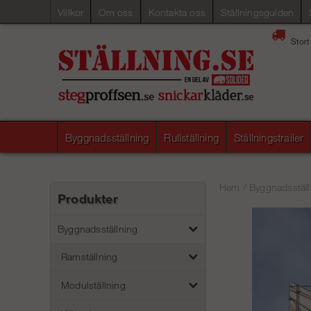
Villkor
Om oss
Kontakta oss
Ställningsguiden
Stort
Byggnadsställning
Rullställning
Ställningstrailer
Hem
/
Byggnadsställ
Produkter
Byggnadsställning
Ramställning
Modulställning