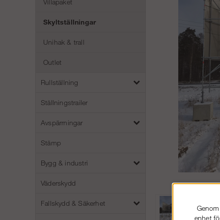
Villapaket
Skyltställningar
Unihak & trall
Outlet
Rullställning
Ställningstrailer
Avspärrningar
Stämp
Bygg & industri
Väderskydd
Fallskydd & Säkerhet
Genom a
enhet fö