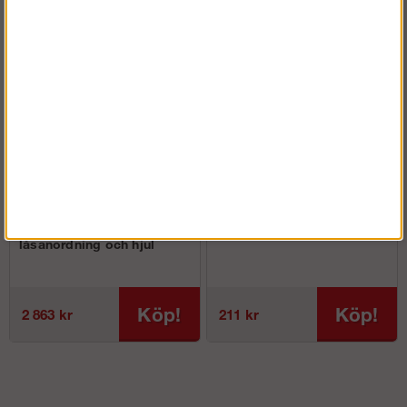
Gånggrind med
Ställningsnyckel W
låsanordning och hjul
Köp!
Köp!
2 863 kr
211 kr