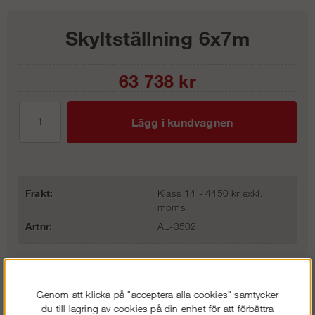
Skyltställning 6x7m
63 738
kr
Lägg i kundvagnen
Frakt:
Klass 14 - 4450 kr exkl.
moms
Artnr:
AL-3502
Beskrivning
Genom att klicka på "acceptera alla cookies" samtycker
du till lagring av cookies på din enhet för att förbättra