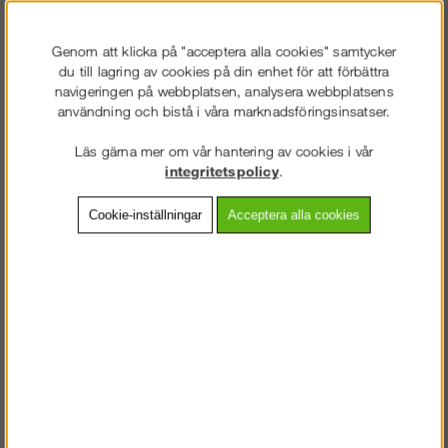
Quickbase - hopvikbar
grundsektion till din rullställning
Genom att klicka på "acceptera alla cookies" samtycker
du till lagring av cookies på din enhet för att förbättra
Quickbase är en grundsektion med dragspelsfunktion. Underlättar
navigeringen på webbplatsen, analysera webbplatsens
vid monteringen av din Rull- och /eller Hantverkarställning. En
användning och bistå i våra marknadsföringsinsatser.
person kan snabbt och enkelt resa sällningen själv.
Läs gärna mer om vår hantering av cookies i vår
integritetspolicy
.
Cookie-inställningar
Acceptera alla cookies