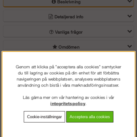
Beskrivning
Detaljerad info
Vanliga frågor
Omdömen
Komplett byggställning för alla jobb när man vill nå lite högre. Enkel,
Genom att klicka på "acceptera alla cookies" samtycker
Snabb och Säker!
du till lagring av cookies på din enhet för att förbättra
navigeringen på webbplatsen, analysera webbplatsens
Med enkelheten att bygga, snabbheten i skruvlös montering och
användning och bistå i våra marknadsföringsinsatser.
säkerheten med den höga stabiliteten är byggställning RAM det
självklara valet för de flesta fasadarbeten!
Läs gärna mer om vår hantering av cookies i vår
integritetspolicy
.
Du vet väl om att i våra ställningspaket ingår vägfästen och ställbara
fötter som gör att man kan justera 50 cm i höjd vid ojämt underlag.
För att din ställning skall bli lättare att bygga så ingår nu våra
Cookie-inställningar
Acceptera alla cookies
smidiga stålplank som standard, lättare, starkare samt bättre
arbetsmiljö. Vill du istället ha alu/plyfaplattformar är det samma pris,
du väljer.