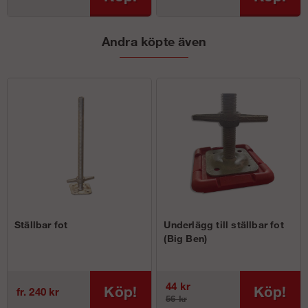
Andra köpte även
Ställbar fot
Underlägg till ställbar fot
(Big Ben)
44 kr
Köp!
Köp!
fr. 240 kr
56 kr