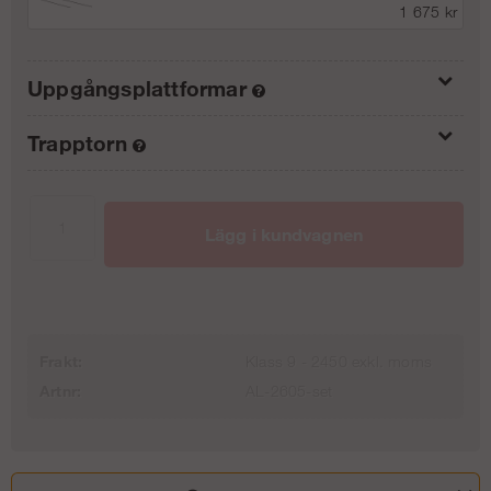
1 675 kr
Uppgångsplattformar
Trapptorn
Inget uppgångspaket (0/3)
0 kr
Inget trapptorn
0 kr
Uppgångspaket 4 m (1/3)
Lägg i kundvagnen
1 870 kr
Trapptorn 4 m - Ram - stål
Uppgångspaket 6 m (2/3)
13 113 kr
3 740 kr
Trapptorn 6 m - Ram - Stål
Frakt:
Klass 9 - 2450 exkl. moms
Artnr:
AL-2605-set
Uppgångspaket 8 m (3/3)
23 738 kr
5 610 kr
Trapptorn 8 m - Stål - Ram
34 988 kr