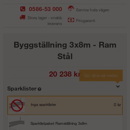
0586-53 000
Service hela vägen
Stora lager - snabb
Prisgaranti
leverans
Byggställning 3x8m - Ram
Stål
20 238
kr
Gör dina val nedan
Sparklister
Inga sparklister
0 kr
Sparklistpaket Ramställning 3x8m