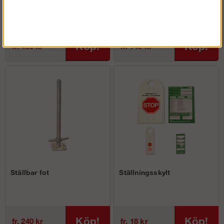
med inplankningslås
Köp!
Köp!
fr. 499 kr
fr. 749 kr
Ställbar fot
Ställningsskylt
Köp!
Köp!
fr. 240 kr
fr. 18 kr