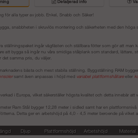
ning
Detaljerad info
Van
g för alla typer av jobb. Enkel, Snabb och Säker!
ygga, snabbheten i skruvlös montering och säkerheten med den höga stab
åra ställningspaket ingår vägfästen och ställbara fötter som gör att man k
ttare att bygga så ingår nu våra smidiga stålplank som standard, lättare, st
r det samma pris, du väljer.
marknadens bästa och mest stabila ställning. Byggställning RAM bygge
onsoler
samt även anpassas i höjd med
variabel plattformshållare
eller
k
lverkad i Europa, vilket säkerställer högsta kvalitet och detta innebär att
 meter Ram Stål bygger 12,28 meter i sidled samt har en plattformsnivå
 fötterna. Detta ger en arbetshöjd på 4,0 - 4,5 meter beroende på vilket 
ängd
Djup
Plattformshöjd
Arbetshöjd
Material