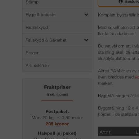
Beskriv
Stämp
Bygg & industri
Komplett byggställnin
Med enkelheten att b
Väderskydd
flesta fasadarbeten!
Fallskydd & Säkerhet
Du vet väl om att i v
ställning skall bli lä
Stegar
alu/plyfaplattformar ä
Arbetskläder
Altrad RAM är en av 
även breddas med
k
marken.
Fraktpriser
(exkl. moms)
Byggställningen är til
Byggställning 12 x 4
Postpaket.
höjden i de ställbara
Max. 20 kg
≤
0,80 meter
295 kronor
Artnr
L
Halvpall (ej paket)