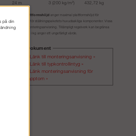
24 m
3 (200 kg/m²)
432,72 kg
Plattformshöjd
ket exkl. tillval.
anger maximal plattformshöjd för
s på din
et material som gäller för ställningspaketets huvudsakliga komponenter. Vissa
nvändning
illåten höjd enligt monteringsanvisning. Tillämpligt regelverk kan begränsa
. Tillåten belastning i kg anger ett ungefärligt värde.
Dokument
Länk till monteringsanvisning »
Länk till typkontrollintyg »
Ska
Länk monteringsanvisning för
bildad
trapptorn »