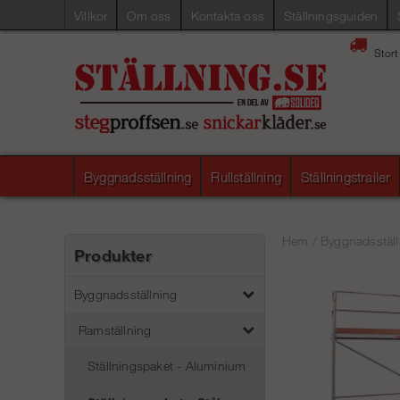
Villkor
Om oss
Kontakta oss
Ställningsguiden
Stort
Byggnadsställning
Rullställning
Ställningstrailer
Hem
/
Byggnadsställ
Produkter
Byggnadsställning
Ramställning
Ställningspaket - Aluminium