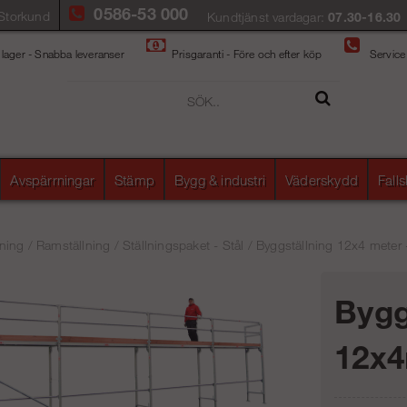
0586-53 000
Storkund
Kundtjänst vardagar:
07.30-16.30
 lager - Snabba leveranser
Prisgaranti - Före och efter köp
Service
Avspärrningar
Stämp
Bygg & industri
Väderskydd
Fall
ning
/
Ramställning
/
Ställningspaket - Stål
/
Byggställning 12x4 meter 
Bygg
12x4