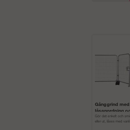
Gånggrind med
låsanordning oc
Gör det enkelt och smid
eller ut, låses med vanl