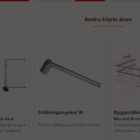
Andra köpte även
Ställningsnyckel W
Byggställn
h hjul
Modul Rot
igt att ta sig in
Robust ställningsnyckel.Hylsa 24 mm.
Komplett byggstä
igt hänglås.#...
större jobben. 
aluminium p...