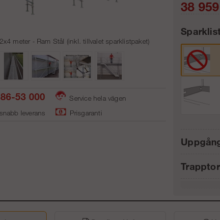
38 959
Sparklis
x4 meter - Ram Stål (inkl. tillvalet sparklistpaket)
Antal:
86-53 000
Service hela vägen
 snabb leverans
Prisgaranti
Uppgång
Frakt:
Trappto
Artnr: