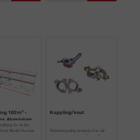
ing 182m² -
Koppling/knut
ax Aluminium
llning för de lite
Altrad Modul Alurotax
Räckeskoppling används bl.a. när
räcke ska monteras på ram då anna...