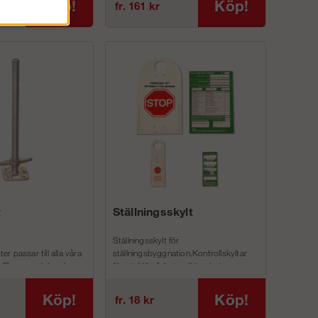
Köp!
Köp!
fr. 161 kr
t
Ställningsskylt
Ställningsskylt för
ter passar till alla våra
ställningsbyggnation.Kontrollskyltar
r (Ram, modul- och
för att följa Arbetsmiljöverkets nya
r)
regler AFS 2013:4Vi har ...
r en bo...
Köp!
Köp!
fr. 18 kr