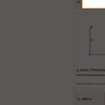
fr. 406 kr
Artnr...
L-bom | Räckes
med inplanknin
Räckeshållare med inpl
Används huvudsaklige
översta nivån på din stä
fr. 499 kr