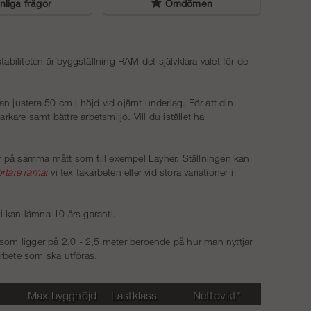
liga frågor
Omdömen
Trapptorn 4 m - Ram - stål
13 113 kr
iliteten är byggställning RAM det självklara valet för de
an justera 50 cm i höjd vid ojämt underlag. För att din
arkare samt bättre arbetsmiljö. Vill du istället ha
r på samma mått som till exempel Layher. Ställningen kan
ortare ramar
vi tex takarbeten eller vid stora variationer i
 vi kan lämna 10 års garanti.
 som ligger på 2,0 - 2,5 meter beroende på hur man nyttjar
arbete som ska utföras.
Max bygghöjd
Lastklass
Nettovikt*