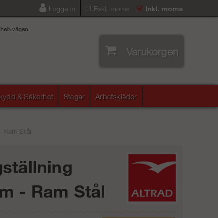
Logga in
Exkl. moms
Inkl. moms
 hela vägen
Varukorgen
skydd & Säkerhet
Stegar
Arbetskläder
- Ram Stål
ställning
m - Ram Stål