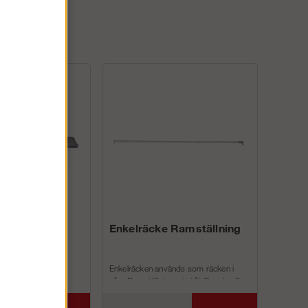
lattform med
Enkelräcke Ramställning
rm med u-profil
Enkelräcken används som räcken i
halkfri yta. ECO
våra Ramställningar i stål. Om du vill
r bland annat följande
höja din ställning med 1 m så...