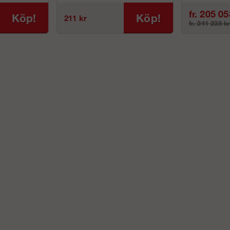
fr. 205 05
Köp!
Köp!
211 kr
fr. 241 238 k