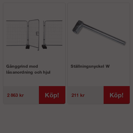
Gånggrind med
Ställningsnyckel W
låsanordning och hjul
Köp!
Köp!
2 863 kr
211 kr