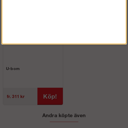
U-bom
Köp!
fr. 311 kr
Andra köpte även