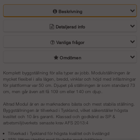
Beskrivning
Detaljerad info
Vanliga frågor
Omdömen
Komplett byggställning för alla typer av jobb. Modulställningen är
mycket flexibel i alla lägen, bredd, vinklar och höjd med infästningar
för plattformar var 50 cm. Djupet på ställningen är som standard 73
cm, men går även att få 109 cm eller 140 cm djup.
Altrad Modul är en av marknadens bästa och mest stabila ställning.
Byggställningen är tillverkad i Tyskland, vilket säkerställer högsta
kvalitet och 10 års garanti.
Klassad och godkänd av SP &
arbetsmiljöverkets senaste krav AFS 2013:4
Tillverkad i Tyskland för högsta kvalitet och livslängd
15% lättare jämfört med likvärdig modulställning