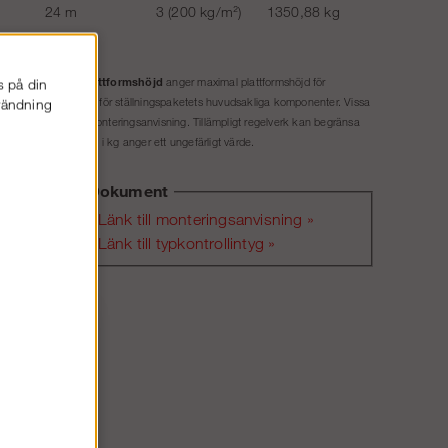
24 m
3 (200 kg/m²)
1350,88 kg
Plattformshöjd
ket exkl. tillval.
anger maximal plattformshöjd för
s på din
et material som gäller för ställningspaketets huvudsakliga komponenter. Vissa
nvändning
illåten höjd enligt monteringsanvisning. Tillämpligt regelverk kan begränsa
. Tillåten belastning i kg anger ett ungefärligt värde.
Dokument
Länk till monteringsanvisning »
Länk till typkontrollintyg »
Ska
bildad