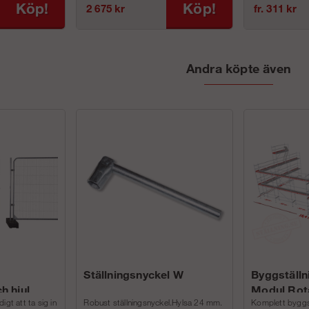
Köp!
Köp!
2 675 kr
fr. 311 kr
Andra köpte även
Ställningsnyckel W
Byggställn
h hjul
Modul Rot
igt att ta sig in
Robust ställningsnyckel.Hylsa 24 mm.
Komplett byggstä