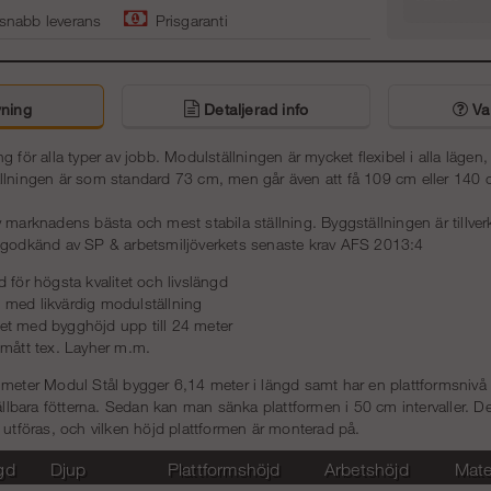
 snabb leverans
Prisgaranti
ning
Detaljerad info
Van
g för alla typer av jobb. Modulställningen är mycket flexibel i alla lägen,
llningen är som standard 73 cm, men går även att få 109 cm eller 140 
 marknadens bästa och mest stabila ställning. Byggställningen är tillverka
godkänd av SP & arbetsmiljöverkets senaste krav AFS 2013:4
nd för högsta kvalitet och livslängd
t med likvärdig modulställning
het med bygghöjd upp till 24 meter
ått tex. Layher m.m.
 meter Modul Stål bygger 6,14 meter i längd samt har en plattformsniv
tällbara fötterna. Sedan kan man sänka plattformen i 50 cm intervaller. 
 utföras, och vilken höjd plattformen är monterad på.
gd
Djup
Plattformshöjd
Arbetshöjd
Mate