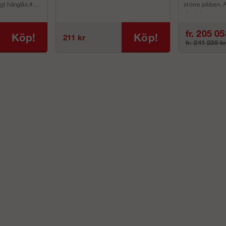
igt hänglås.#...
större jobben. 
aluminium p...
fr. 205 05
Köp!
Köp!
211 kr
fr. 241 238 k