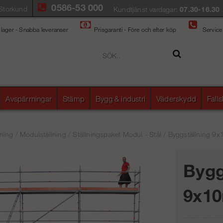
0586-53 000
Storkund
Kundtjänst vardagar:
07.30-16.30
 lager - Snabba leveranser
Prisgaranti - Före och efter köp
Service
Avspärrningar
Stämp
Bygg & industri
Väderskydd
Fall
ning
/
Modulställning
/
Ställningspaket Modul - Stål
/
Byggställning 9x
Bygg
9x10