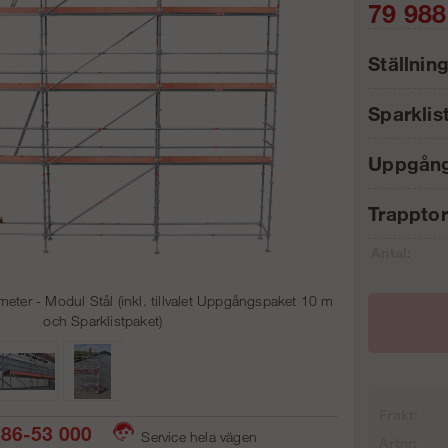
79 988
Ställnin
Sparklis
Uppgång
Trappto
Antal:
eter - Modul Stål (inkl. tillvalet Uppgångspaket 10 m
och Sparklistpaket)
Frakt:
86-53 000
Service hela vägen
Artnr: