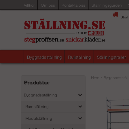
Villkor
Om oss
Kontakta oss
Ställningsguiden
Stort
Byggnadsställning
Rullställning
Ställningstrailer
Hem
/
Byggnadsställ
Produkter
Byggnadsställning
Ramställning
Modulställning