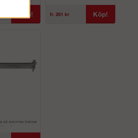
 lyfts ur sin infästning.
används för infästning av
horisontlstag,...
Köp!
Köp!
fr. 261 kr
 på spirornas kransar
ilkopplingarna.
ceras sedan i U-profilen
an...