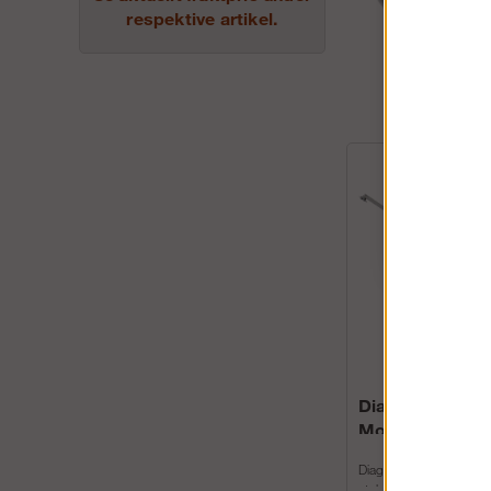
respektive artikel.
Diagonalstag
Modulställning
Diagonalstag i stål a
stabiliseringsstag på v