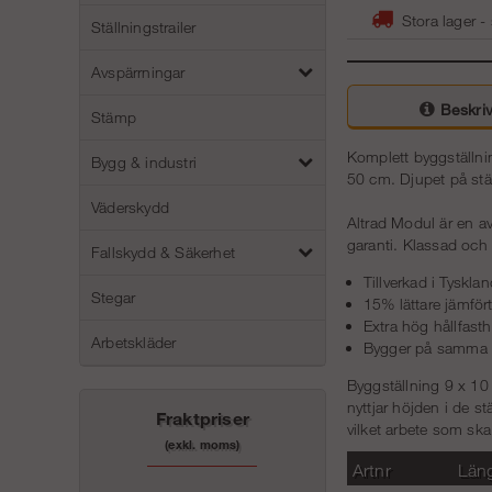
Stora lager -
Ställningstrailer
Avspärrningar
Beskriv
Stämp
Komplett byggställnin
Bygg & industri
50 cm. Djupet på stä
Väderskydd
Altrad Modul är en av
garanti.
Klassad och 
Fallskydd & Säkerhet
Tillverkad i Tyskla
Stegar
15% lättare jämför
Extra hög hållfast
Arbetskläder
Bygger på samma m
Byggställning 9 x 10
nyttjar höjden i de s
Fraktpriser
vilket arbete som ska
(exkl. moms)
Artnr
Län