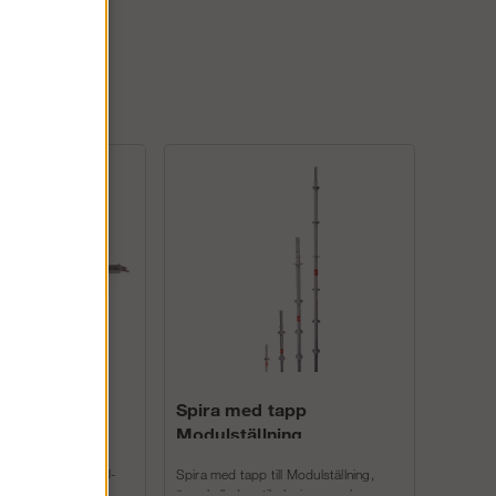
gslås
Spira med tapp
Modulställning
 tillsammans med U-
Spira med tapp till Modulställning,
ch U-balk, förhindrar
även kallad vertikalspira, vars kransar