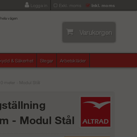
Logga in
Exkl. moms
Inkl. moms
 hela vägen
Varukorgen
skydd & Säkerhet
Stegar
Arbetskläder
10 meter - Modul Stål
ställning
m - Modul Stål