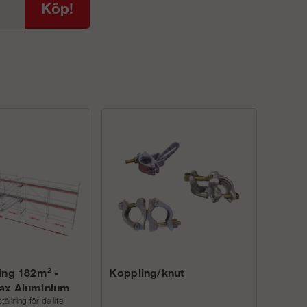
Köp!
ing 182m² -
Koppling/knut
ax Aluminium
llning för de lite