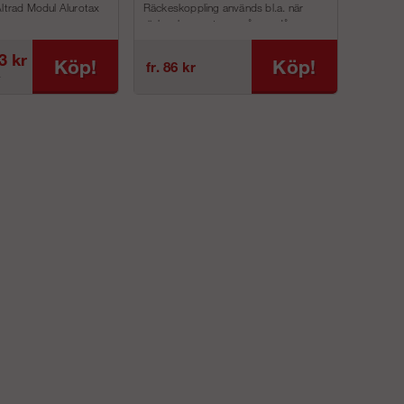
Altrad Modul Alurotax
Räckeskoppling används bl.a. när
räcke ska monteras på ram då anna...
3 kr
Köp!
Köp!
fr. 86 kr
r