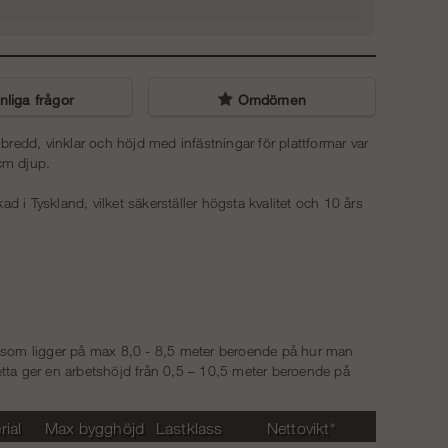
5 610 kr
Trapptorn 8 m - Stål - Modul
Uppgångspaket 10 m (4/4) - Modul
37 488 kr
liga frågor
Omdömen
7 480 kr
Trapptorn 10 m - Stål - Modul
 bredd, vinklar och höjd med infästningar för plattformar var
49 988 kr
cm djup.
d i Tyskland, vilket säkerställer högsta kvalitet och 10 års
å som ligger på max 8,0 - 8,5 meter beroende på hur man
Detta ger en arbetshöjd från 0,5 – 10,5 meter beroende på
rial
Max bygghöjd
Lastklass
Nettovikt*