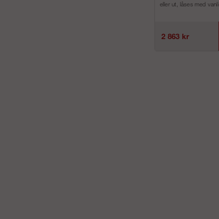
eller ut, låses med vanl
2 863 kr