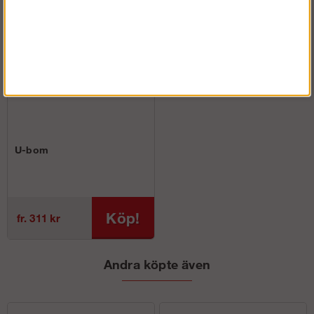
U-bom
Köp!
fr. 311 kr
Andra köpte även