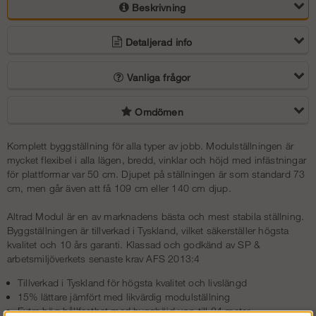
Beskrivning
Detaljerad info
Vanliga frågor
Omdömen
Komplett byggställning för alla typer av jobb. Modulställningen är
mycket flexibel i alla lägen, bredd, vinklar och höjd med infästningar
för plattformar var 50 cm. Djupet på ställningen är som standard 73
cm, men går även att få 109 cm eller 140 cm djup.
Altrad Modul är en av marknadens bästa och mest stabila ställning.
Byggställningen är tillverkad i Tyskland, vilket säkerställer högsta
kvalitet och 10 års garanti.
Klassad och godkänd av SP &
arbetsmiljöverkets senaste krav AFS 2013:4
Tillverkad i Tyskland för högsta kvalitet och livslängd
15% lättare jämfört med likvärdig modulställning
Extra hög hållfasthet med bygghöjd upp till 24 meter