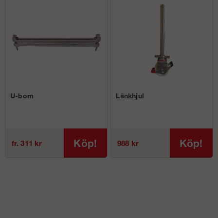
U-bom
Länkhjul
Köp!
Köp!
fr. 311 kr
988 kr