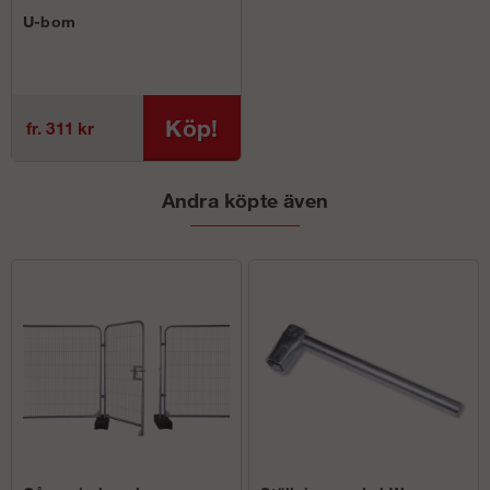
U-bom
Köp!
fr. 311 kr
Andra köpte även