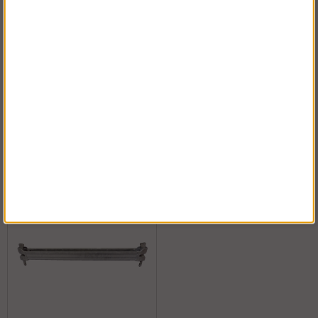
Ställningsskylt
Transporthäck
Köp!
Köp!
fr. 18 kr
2 675 kr