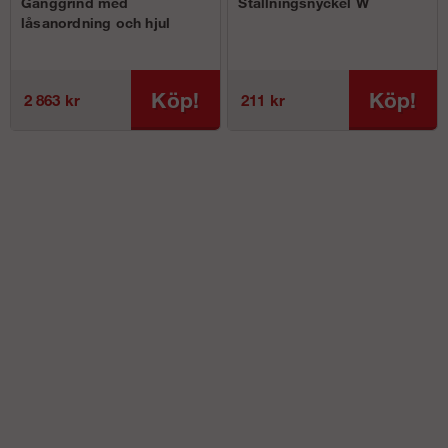
Gånggrind med
Ställningsnyckel W
låsanordning och hjul
Köp!
Köp!
2 863 kr
211 kr