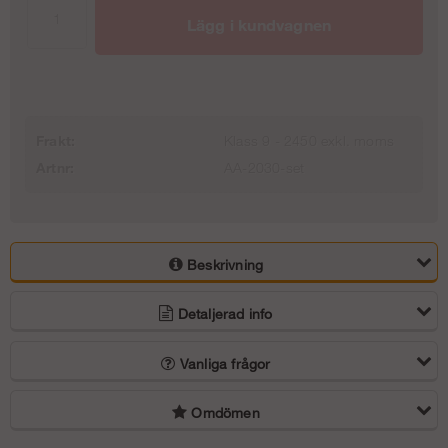
1,40 m
Uppgångspaket 4 m (1/4) - Modul
Lägg i kundvagnen
81 238 kr
1 870 kr
Trapptorn 4 m - Stål - Modul
Uppgångspaket 6 m (2/4) - Modul
14 363 kr
3 740 kr
Trapptorn 6 m - Stål - Modul
Frakt:
Klass 9 - 2450 exkl. moms
Artnr:
AA-2030-set
Uppgångspaket 8 m (3/4) - Modul
25 613 kr
5 610 kr
Trapptorn 8 m - Stål - Modul
Uppgångspaket 10 m (4/4) - Modul
37 488 kr
Beskrivning
7 480 kr
Trapptorn 10 m - Stål - Modul
Detaljerad info
49 988 kr
Vanliga frågor
Omdömen