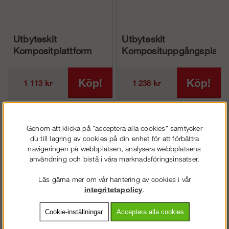
Utbyteskit
Utbyteskit
Kompositplattform
Komposituppgångsplattf
3,07 inkl. popnit
3,07 inkl. popnit
Köp!
Köp!
1 113 kr
1 238 kr
Genom att klicka på "acceptera alla cookies" samtycker
du till lagring av cookies på din enhet för att förbättra
navigeringen på webbplatsen, analysera webbplatsens
användning och bistå i våra marknadsföringsinsatser.
Läs gärna mer om vår hantering av cookies i vår
integritetspolicy
.
Reservdelar
Cookie-inställningar
Acceptera alla cookies