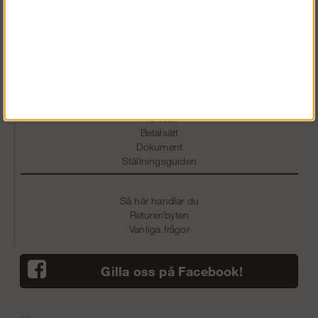
Gösta Berlings väg 55
691 38 Karlskoga
Information
Köpvillkor
Om Oss
Fraktsätt
Betalsätt
Dokument
Ställningsguiden
Så här handlar du
Returer/byten
Vanliga frågor
Gilla oss på Facebook!