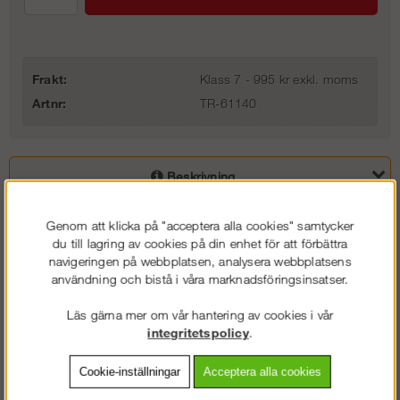
Frakt:
Klass 7 - 995 kr exkl. moms
Artnr:
TR-61140
Beskrivning
Detaljerad info
Genom att klicka på "acceptera alla cookies" samtycker
du till lagring av cookies på din enhet för att förbättra
navigeringen på webbplatsen, analysera webbplatsens
Vanliga frågor
användning och bistå i våra marknadsföringsinsatser.
Omdömen
Läs gärna mer om vår hantering av cookies i vår
integritetspolicy
.
Svensktillverkad kvalitetstrall från Trallen i Värmland. SP godkända i
lasklass 6 till Haki/Unihak ställningar.
Cookie-inställningar
Acceptera alla cookies