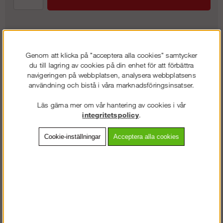
Frakt:
Klass 6 - 595 kr ex moms
Genom att klicka på "acceptera alla cookies" samtycker
Artnr:
ST-30305
du till lagring av cookies på din enhet för att förbättra
navigeringen på webbplatsen, analysera webbplatsens
användning och bistå i våra marknadsföringsinsatser.
Beskrivning
Läs gärna mer om vår hantering av cookies i vår
integritetspolicy
.
Detaljerad info
Cookie-inställningar
Acceptera alla cookies
Vanliga frågor
Omdömen
TILLFÄLLIGT PARTI - BEGRÄNSAT ANTAL!
En kompositplattform som är betydligt lättare jämfört med andra