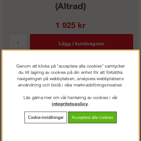
(Altrad)
1 925
kr
Lägg i kundvagnen
Genom att klicka på "acceptera alla cookies" samtycker
du till lagring av cookies på din enhet för att förbättra
Frakt:
Klass 4 - 399 kr ex moms
navigeringen på webbplatsen, analysera webbplatsens
Artnr:
AL-E822900
användning och bistå i våra marknadsföringsinsatser.
Läs gärna mer om vår hantering av cookies i vår
integritetspolicy
.
Beskrivning
Cookie-inställningar
Acceptera alla cookies
Detaljerad info
Vanliga frågor